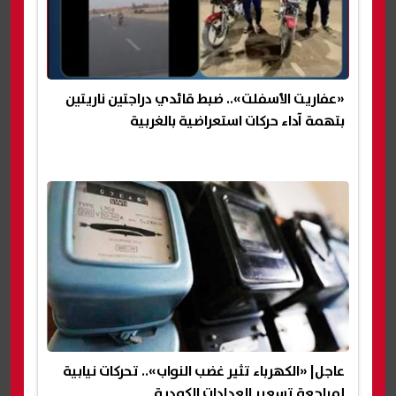
«عفاريت الأسفلت».. ضبط قائدي دراجتين ناريتين
بتهمة آداء حركات استعراضية بالغربية
عاجل| «الكهرباء تثير غضب النواب».. تحركات نيابية
لمراجعة تسعير العدادات الكودية