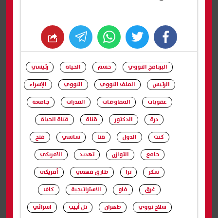
whats
twitter
facebook
البرنامج النووي
حسم
الحياة
رئيسي
الرئيس
الملف النووي
النووي
الإسراء
عقوبات
المفاوضات
القدرات
جامعة
درة
الدكتور
قناة
قناة الحياة
كنت
الدول
قنا
ساسي
فتح
جامع
التوازن
تهديد
الأمريكي
سكر
ترا
طارق فهمي
أمريكى
غرق
فاو
الاستراتيجية
كاف
سلاح نووي
طهران
تل أبيب
اسرائي