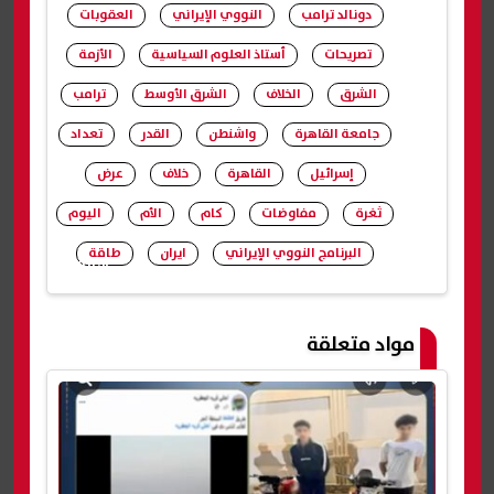
دونالد ترامب
النووي الإيراني
العقوبات
تصريحات
أستاذ العلوم السياسية
الأزمة
الشرق
الخلاف
الشرق الأوسط
ترامب
جامعة القاهرة
واشنطن
القدر
تعداد
إسرائيل
القاهرة
خلاف
عرض
ثغرة
مفاوضات
كام
الأم
اليوم
البرنامج النووي الإيراني
ايران
طاقة
شارك
مواد متعلقة