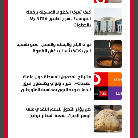
كيف تعرف الخطوط المسجلة برقمك
القومي؟.. شرح تطبيق My NTRA
بالخطوات
نوى البلح والبسلة والقمح.. عضو بشعبة
البن يكشف أساليب غش القهوة
«شرائح المحمول المسجلة دون علمك
تهددك».. خبراء ونواب يكشفون طرق
الحماية ويطالبون بمحاسبة المتورطين
هل يؤثر التحول للدعم النقدي على
توفير الخبز؟.. شعبة المخابز توضح