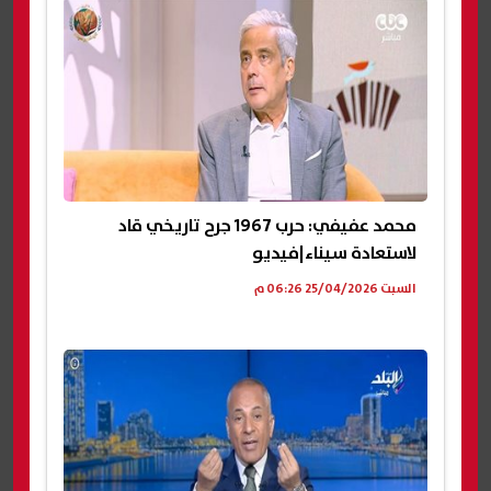
محمد عفيفي: حرب 1967 جرح تاريخي قاد
لاستعادة سيناء|فيديو
السبت 25/04/2026 06:26 م