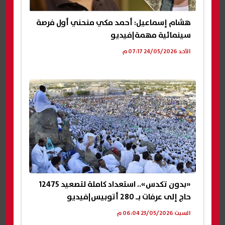
هشام إسماعيل: أحمد مكي منحني أول فرصة
سينمائية مهمة|فيديو
الأحد 24/05/2026 07:17 م
«بدون تكدس».. استعداد كاملة لتصعيد 12475
حاج إلى عرفات بـ 280 أتوبيس|فيديو
السبت 23/05/2026 06:04 م