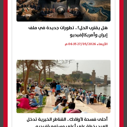
هل يقترب الحل؟.. تطورات جديدة في ملف
إيران وأمريكا|فيديو
الأربعاء 27/05/2026 06:35 م
أحلى فسحة لأولادك.. القناطر الخيرية تدخل
العيد بخطة على أعلى مستوى|فيديو