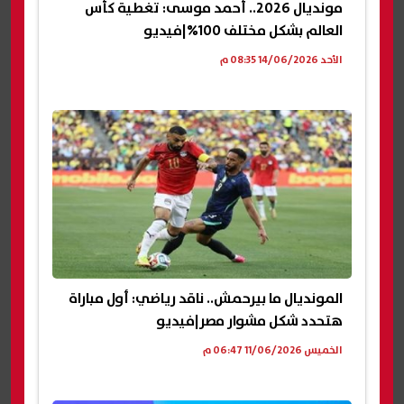
مونديال 2026.. أحمد موسى: تغطية كأس
العالم بشكل مختلف 100%|فيديو
الأحد 14/06/2026 08:35 م
المونديال ما بيرحمش.. ناقد رياضي: أول مباراة
هتحدد شكل مشوار مصر|فيديو
الخميس 11/06/2026 06:47 م