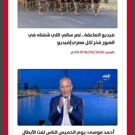
فيديو الصاعقة.. نصر سالم: اللي شفناه في
العبور فخر لكل مصري|فيديو
السبت 16/05/2026 09:01 م
أحمد موسى: يوم الخميس الناس لقت الأبطال