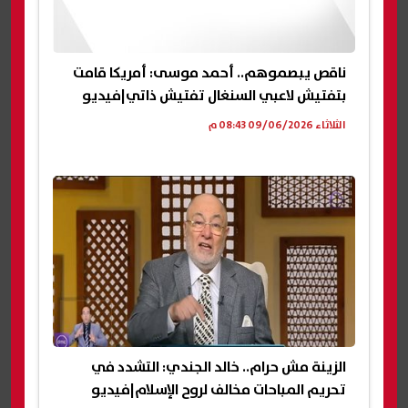
ناقص يبصموهم.. أحمد موسى: أمريكا قامت
بتفتيش لاعبي السنغال تفتيش ذاتي|فيديو
الثلاثاء 09/06/2026 08:43 م
الزينة مش حرام.. خالد الجندي: التشدد في
تحريم المباحات مخالف لروح الإسلام|فيديو