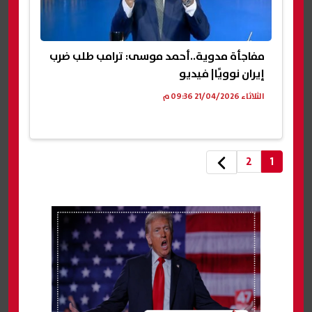
مفاجأة مدوية..أحمد موسى: ترامب طلب ضرب
إيران نوويًا| فيديو
الثلاثاء 21/04/2026 09:36 م
2
1