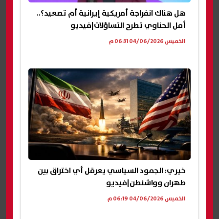
هل هناك انفراجة أمريكية إيرانية أم تصعيد؟..
أمل الحناوي تطرح التساؤلات|فيديو
الخميس 04/06/2026 06:31 م
خيري: الجمود السياسي يعرقل أي اختراق بين
طهران وواشنطن|فيديو
الخميس 04/06/2026 06:19 م