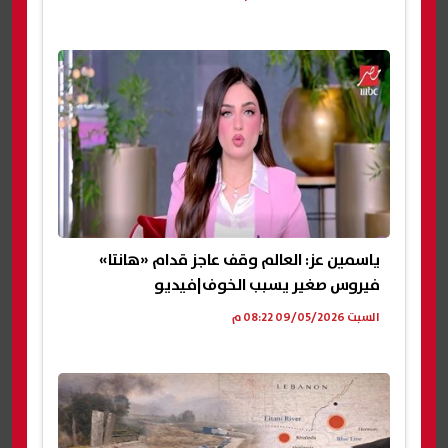
ياسمين عز: العالم وقف عاجز قدام «هانتا»
فيروس صغير يسبب الخوف|فيديو
السبت 09/05/2026 08:22 م