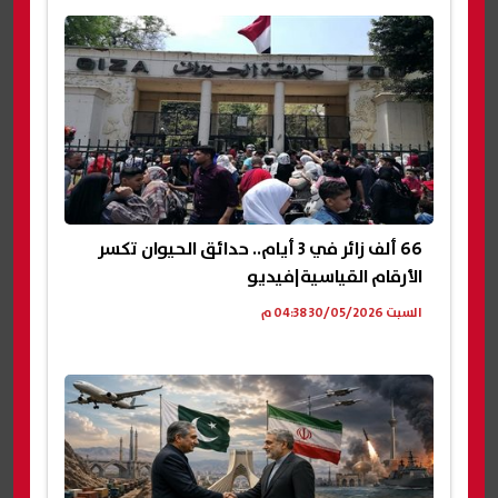
66 ألف زائر في 3 أيام.. حدائق الحيوان تكسر
الأرقام القياسية|فيديو
السبت 30/05/2026 04:38 م