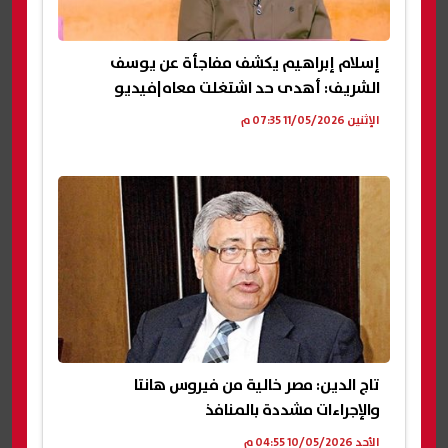
إسلام إبراهيم يكشف مفاجأة عن يوسف
الشريف: أهدى حد اشتغلت معاه|فيديو
الإثنين 11/05/2026 07:35 م
تاج الدين: مصر خالية من فيروس هانتا
والإجراءات مشددة بالمنافذ
الأحد 10/05/2026 04:55 م