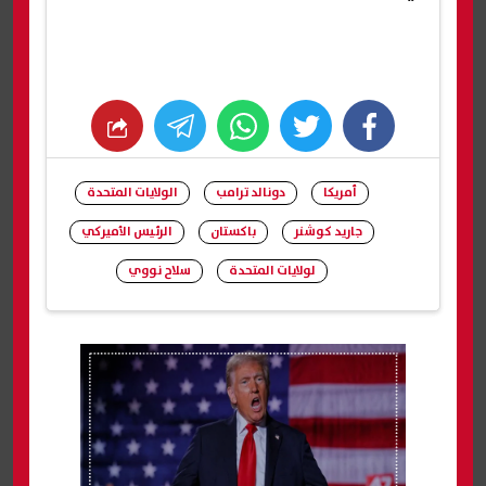
whats
twitter
facebook
أمريكا
دونالد ترامب
الولايات المتحدة
جاريد كوشنر
باكستان
الرئيس الأميركي
لولايات المتحدة
سلاح نووي
شارك