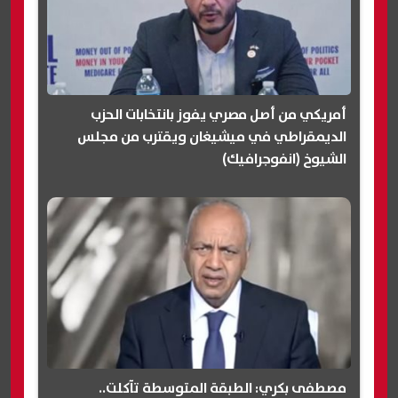
أمريكي من أصل مصري يفوز بانتخابات الحزب
الديمقراطي في ميشيغان ويقترب من مجلس
الشيوخ (انفوجرافيك)
مصطفى بكري: الطبقة المتوسطة تآكلت..