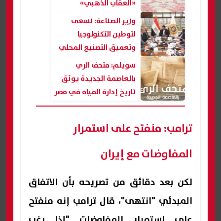
«العُقاب الذهبي»
وزير الصناعة: نسعى
لتوطين التكنولوجيا
وتعميق التصنيع المحلي
سويلم: متحف الري
بالعاصمة الجديدة يوثق
تاريخ إدارة المياه في مصر
ويجسد ريادتها الحضارية
ترامب: منفتح على استمرار
المفاوضات مع إيران
لكن بعد دقائق من تصريحه بأن الاتفاق
المبدئي "انتهى"، قال ترامب إنه منفتح
على استمرار المفاوضات "إذا رغب