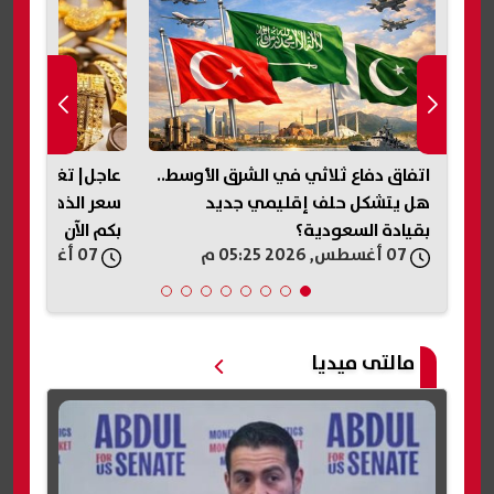
اتفاق دفاع ثلاثي في الشرق الأوسط..
عاجل| تغير مفاجئ
 بشرى لـ 11.5 مليون
هل يتشكل حلف إقليمي جديد
بقيادة السعودية؟
بكم الآن
07 أغسطس, 2026 05:25 م
07 أغسطس, 2026 05:18 م
مالتى ميديا