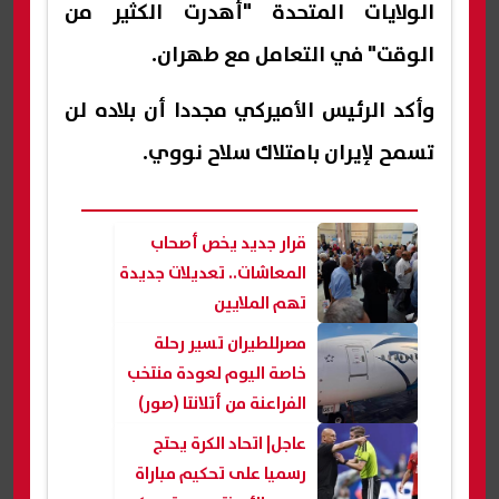
الولايات المتحدة "أهدرت الكثير من
الوقت" في التعامل مع طهران.
وأكد الرئيس الأميركي مجددا أن بلاده لن
تسمح لإيران بامتلاك سلاح نووي.
قرار جديد يخص أصحاب
المعاشات.. تعديلات جديدة
تهم الملايين
مصرللطيران تسير رحلة
خاصة اليوم لعودة منتخب
الفراعنة من أتلانتا (صور)
عاجل| اتحاد الكرة يحتج
رسميا على تحكيم مباراة