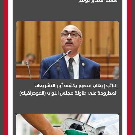
شعبة المخابز توضح
النائب إيهاب منصور يكشف أبرز التشريعات
المطروحة على طاولة مجلس النواب (انفوجرافيك)