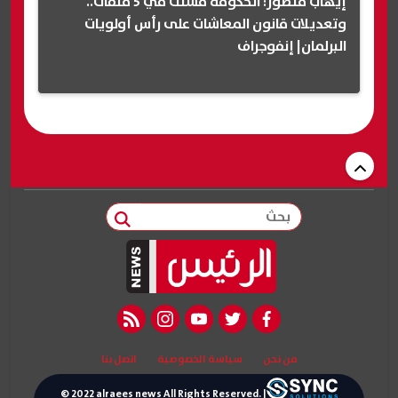
إيهاب منصور: الحكومة فشلت في 5 ملفات..
وتعديلات قانون المعاشات على رأس أولويات
البرلمان| إنفوجراف
بحث
rss feed
instagram
youtube
twitter
facebook
من نحن
سياسة الخصوصية
اتصل بنا
© 2022 alraees news All Rights Reserved. |