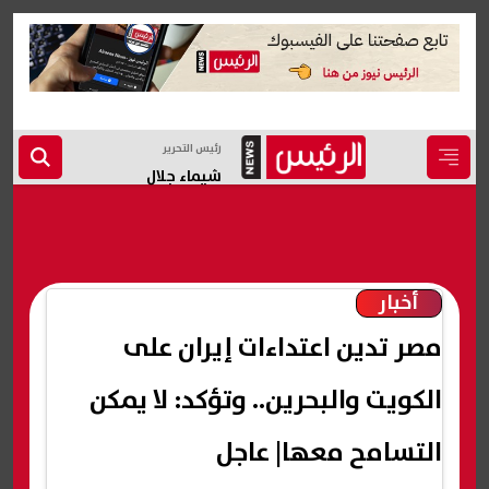
رئيس التحرير
شيماء جلال
أخبار
مصر تدين اعتداءات إيران على
الكويت والبحرين.. وتؤكد: لا يمكن
التسامح معها| عاجل