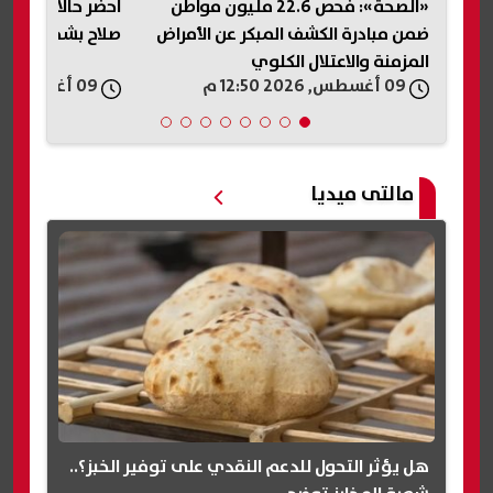
ة
«الصحة»: فحص 22.6 مليون مواطن
احضر حالا.. الم
ضمن مبادرة الكشف المبكر عن الأمراض
صلاح بشخصه لأداء
المزمنة والاعتلال الكلوي
09 أغسطس, 2026 12:50 م
09 أغسطس, 2026 12:48 م
مالتى ميديا
هل يؤثر التحول للدعم النقدي على توفير الخبز؟..