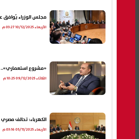
مجلس الوزراء يُوافق عل
الأربعاء 10/12/2025 03:27 م
«مشروع استعماري».. مح
الثلاثاء 09/12/2025 10:25 م
الكهرباء: تحالف مصري 
الأربعاء 05/11/2025 03:16 م