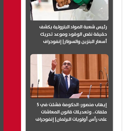
رئيس شعبة المواد البترولية يكشف
حقيقة نقص الوقود وموعد تحريك
أسعار البنزين والسولار| إنفوجراف
إيهاب منصور: الحكومة فشلت في 5
ملفات.. وتعديلات قانون المعاشات
على رأس أولويات البرلمان| إنفوجراف