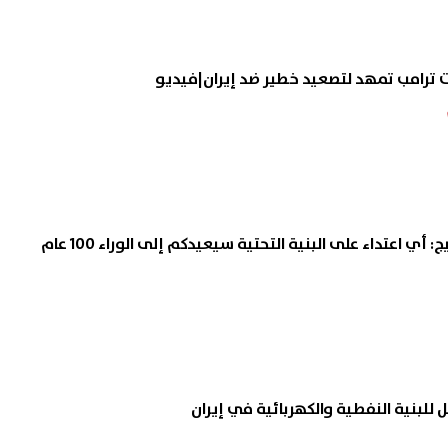
صلاح ينعش اقتصاد طرابزون..
مصر واليابان توقعان اتفاقية 
 ترامب تمهد لتصعيد خطير ضد إيران|فيديو
في مبيعات التذاكر والقمصان
لتحويل 20 مدرسة للتعليم ا
ض جديدة للجماهير
إلى «دولية»
09 أغسطس, 2026 02:31 م
: أي اعتداء على البنية التحتية سيعيدكم إلى الوراء 100 عام
 للبنية النفطية والكهربائية في إيران