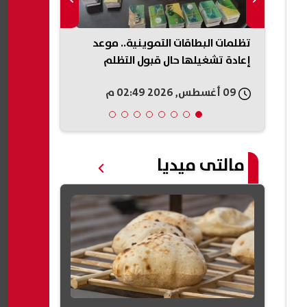
تعاون
تظلمات البطاقات التموينية.. موعد
اللجنة المالي
لفني
إعادة تشغيلها حال قبول التظلم
عملها.. خطة 
الاستثمارات 
09 أغسطس, 2026 02:49 م
09 أغسطس, 2026 02:45 م
مالتى ميديا