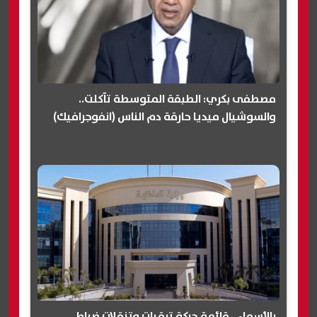
مصطفى بكري: الطبقة المتوسطة تآكلت..
والسوشيال ميديا حارقة دم الناس (انفوجرافيك)
بالأسماء.. قائمة حركة ترقيات وتنقلات ضباط