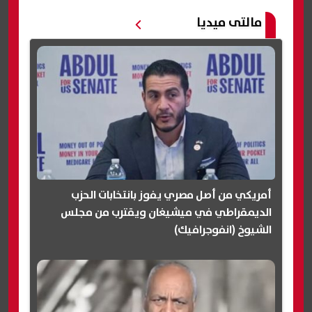
مالتى ميديا
أمريكي من أصل مصري يفوز بانتخابات الحزب
الديمقراطي في ميشيغان ويقترب من مجلس
الشيوخ (انفوجرافيك)