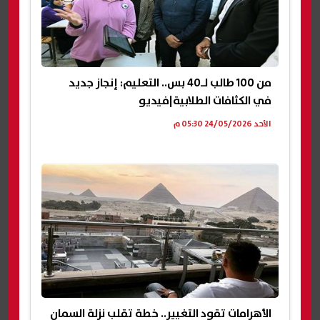
من 100 طالب لـ40 بس.. التعليم: إنجاز جديد
في الكثافات الطلابية|فيديو
الأحد 24/05/2026 05:30 م
الأهرامات تقود التغيير.. خطة تقلب نزلة السمان