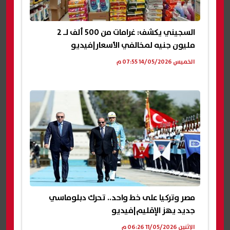
السجيني يكشف: غرامات من 500 ألف لـ 2
مليون جنيه لمخالفي الأسعار|فيديو
الخميس 14/05/2026 07:55 م
مصر وتركيا على خط واحد.. تحرك دبلوماسي
جديد يهز الإقليم|فيديو
الإثنين 11/05/2026 06:26 م