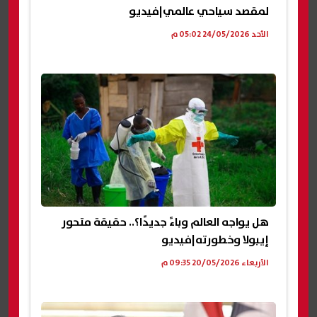
لمقصد سياحي عالمي|فيديو
الأحد 24/05/2026 05:02 م
هل يواجه العالم وباءً جديدًا؟.. حقيقة متحور
إيبولا وخطورته|فيديو
الأربعاء 20/05/2026 09:35 م