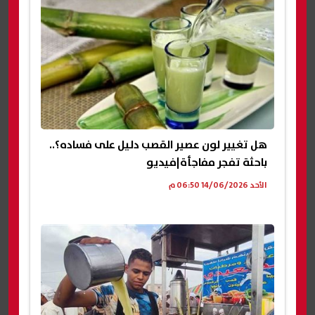
هل تغيير لون عصير القصب دليل على فساده؟..
باحثة تفجر مفاجأة|فيديو
الأحد 14/06/2026 06:50 م