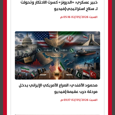
خبير عسكري: «الدرونز» كسرت الاحتكار وتحولت
لـ سلاح استراتيجي|فيديو
السبت 02/05/2026 05:16 م
محمود الأفندي: الصراع الأمريكي الإيراني يدخل
مرحلة حرب عقيمة|فيديو
السبت 02/05/2026 03:37 م