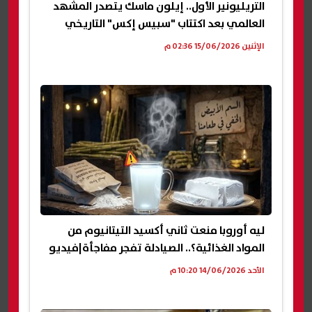
التريليونير الأول.. إيلون ماسك يتصدر المشهد
العالمي بعد اكتتاب "سبيس إكس" التاريخي
الإثنين 15/06/2026 02:36 م
ليه أوروبا منعت ثاني أكسيد التيتانيوم من
المواد الغذائية؟.. الصيادلة تفجر مفاجأة|فيديو
الأحد 14/06/2026 10:20 م