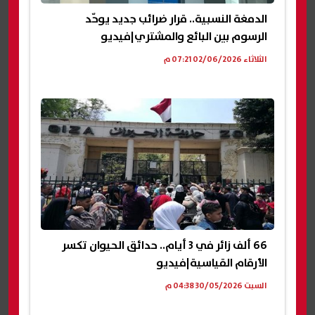
الدمغة النسبية.. قرار ضرائب جديد يوحّد
الرسوم بين البائع والمشتري|فيديو
الثلاثاء 02/06/2026 07:21 م
66 ألف زائر في 3 أيام.. حدائق الحيوان تكسر
الأرقام القياسية|فيديو
السبت 30/05/2026 04:38 م