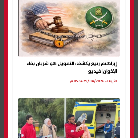
إبراهيم ربيع يكشف: التمويل هو شريان بقاء
الإخوان|فيديو
الأربعاء 29/04/2026 05:34 م