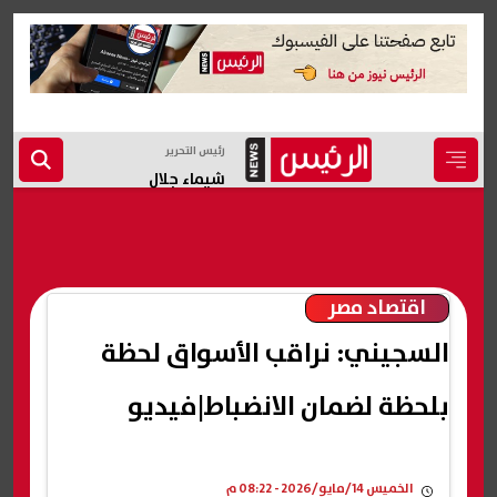
رئيس التحرير
شيماء جلال
اقتصاد مصر
السجيني: نراقب الأسواق لحظة
بلحظة لضمان الانضباط|فيديو
الخميس 14/مايو/2026 - 08:22 م