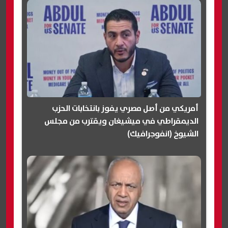
أمريكي من أصل مصري يفوز بانتخابات الحزب
الديمقراطي في ميشيغان ويقترب من مجلس
الشيوخ (انفوجرافيك)