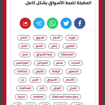
المقبلة لضبط الأسواق بشكل كامل.
whats
twitter
facebook
فوري
أسعار
السوق
الحمل
القانون
إعلان
السلع
التجار
المستهلك
ضبط الأسواق
اسم
التجارى
محضر
المواطن
المواطنين
الجمهور
الرقابة
تفتيش
مخالفات
الأسعار
الأسواق
السل
ترا
المحل
التوازن
كاف
المخالفات
جهاز حماية المستهلك
المنظمة
تجارية