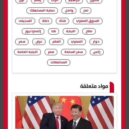
قانون
ابراهيم
الراب
رسم
أون
تعز
واصل
حماية المستهلك
السوق المصري
قناة
خطة
السجينى
صلاح
النيابة
قنا
إكسترا نيوز
حوار
المصري
العام
عرض
سعر
إكس
سعر السلعة
مصر
النيابة العامة
المحافظات
شارك
مواد متعلقة