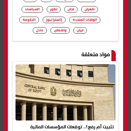
طهران
لجان
تطور
السياسى
الولايات المتحدة
إكسترا نيوز
الحكومة
ايران
واشنطن
عادل
شارك
مواد متعلقة
تثبيت أم رفع؟.. توقعات المؤسسات المالية