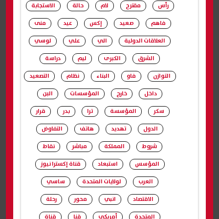
رأس
مقترح
لام
حالة
الاستجابة
فاهم
صعيد
إكس
عيد
منى
العلاقات الدولية
الي
علي
لوسي
الشرق
الكبرى
ليم
دراسة
التوازن
فاو
البناء
نظام
التصعيد
داخل
خارج
المؤسسات
البن
سكر
المؤسسة
ترا
بدر
قرار
الدول
تهديد
هاتف
التفاوض
شروط
المملكة
مباشر
نقاط
المؤسس
استبعاد
قناة إكسترا نيوز
العرب
لولايات المتحدة
ساسي
الاقتصاد
انبي
محور
رحلة
المتحدة
أمريكى
قنا
قناة