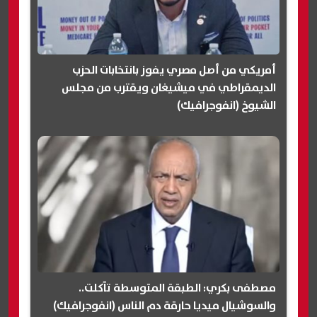
أمريكي من أصل مصري يفوز بانتخابات الحزب
الديمقراطي في ميشيغان ويقترب من مجلس
الشيوخ (انفوجرافيك)
مصطفى بكري: الطبقة المتوسطة تآكلت..
والسوشيال ميديا حارقة دم الناس (انفوجرافيك)