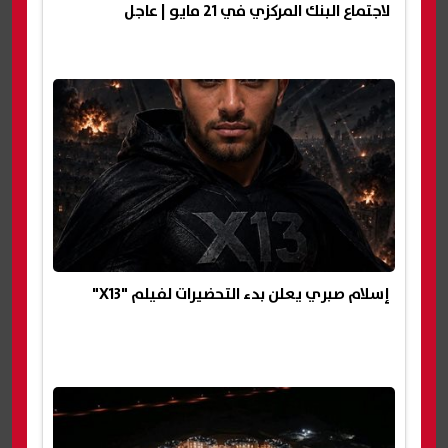
لاجتماع البنك المركزي في 21 مايو | عاجل
إسلام صبري يعلن بدء التحضيرات لفيلم "X13"