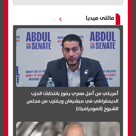
مالتى ميديا
أمريكي من أصل مصري يفوز بانتخابات الحزب
الديمقراطي في ميشيغان ويقترب من مجلس
الشيوخ (انفوجرافيك)