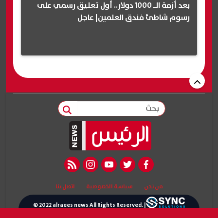
بعد أزمة الـ 1000 دولار.. أول تعليق رسمي على
رسوم شاطئ فندق العلمين| عاجل
بحث
rss feed
instagram
youtube
twitter
facebook
من نحن
سياسة الخصوصية
اتصل بنا
© 2022 alraees news All Rights Reserved. |