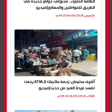
الطاقة الخضراء.. مدبولي: حوافز جديدة في
الطريق للمواطنين والمصانع|فيديو
الخميس 04/06/2026 05:23 م
أشرف سليمان: زحمة ماكينات الـATM رجعت
تفسد فرحة العيد من جديد|فيديو
الثلاثاء 26/05/2026 09:20 م