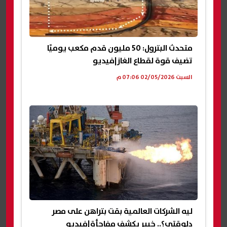
متحدث البترول: 50 مليون قدم مكعب يوميًا
تضيف قوة لقطاع الغاز|فيديو
السبت 02/05/2026 07:06 م
ليه الشركات العالمية بقت بتراهن على مصر
دلوقتي؟.. خبير يكشف مفاجأة|فيديو