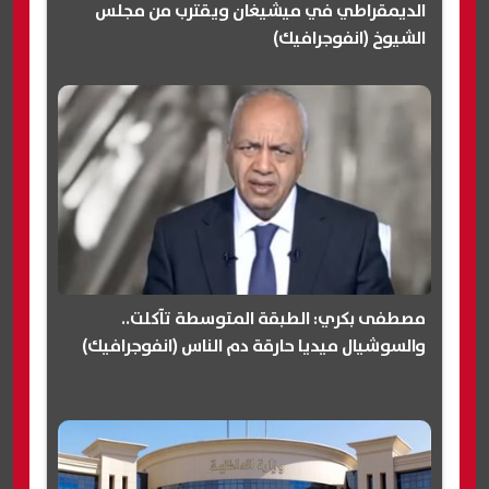
الديمقراطي في ميشيغان ويقترب من مجلس
الشيوخ (انفوجرافيك)
مصطفى بكري: الطبقة المتوسطة تآكلت..
والسوشيال ميديا حارقة دم الناس (انفوجرافيك)