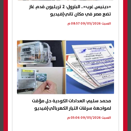
«دينيس غرب».. البترول: 2 تريليون قدم غاز
تضع مصر في مكان تاني|فيديو
السبت 09/05/2026 08:57 م
محمد سليم: العدادات الكودية حل مؤقت
لمواجهة سرقات التيار الكهربائي|فيديو
السبت 09/05/2026 03:06 م