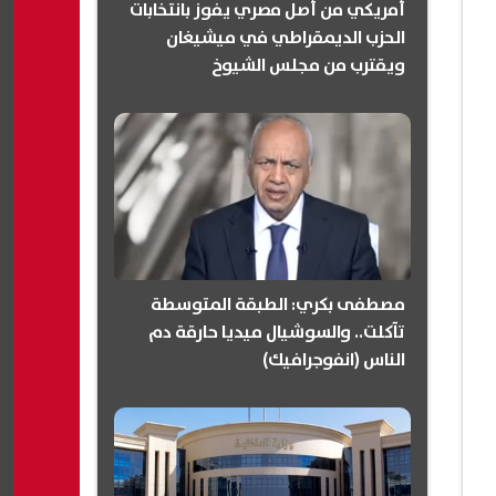
أمريكي من أصل مصري يفوز بانتخابات
الحزب الديمقراطي في ميشيغان
ويقترب من مجلس الشيوخ
(انفوجرافيك)
مصطفى بكري: الطبقة المتوسطة
تآكلت.. والسوشيال ميديا حارقة دم
الناس (انفوجرافيك)