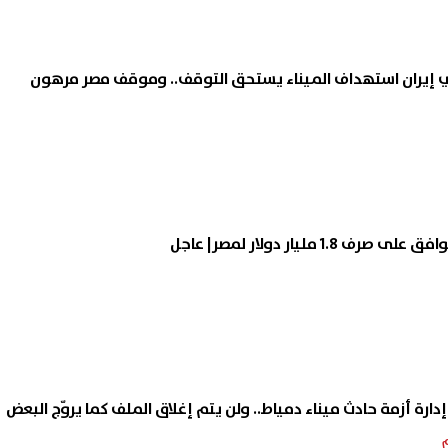
بزيادة 130 جنيها.. الذهب يسجل أكبر
جامعة العاصمة 2026.. موعد
نفي إيران استهداف الميناء يستحق التوقف.. وموقف مصر مرهون
ب أسبوعية
التحويلات المناظرة وغير المناظ
وخطوات التقديم
08 أغسطس, 2026 11:04 ص
1 مليار دولار لمصر| عاجل
دارة أزمة حادث ميناء دمياط.. ولن يتم إغلاق الملف كما يروّج البعض