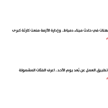
كهنات في حادث ميناء دمياط.. وإدارة الأزمة منعت كارثة كبرى
طبيق العمل عن بُعد يوم الأحد.. اعرف الفئات المشمولة