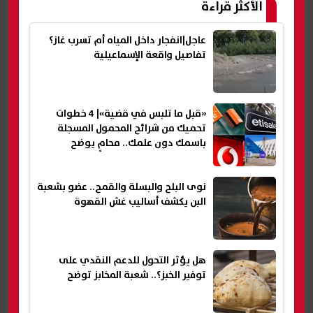
الأكثر قراءة
عاجل|انفجار داخل المياه أم تسرب غاز؟
تفاصيل واقعة الإسماعيلية
«قبل ما تلبس في قضية»| 4 خطوات
تحميك من شرائح المحمول المسجلة
باسمك دون علمك.. محامٍ يوضح
نوى البلح والبسلة والقمح.. عضو بشعبة
البن يكشف أساليب غش القهوة
هل يؤثر التحول للدعم النقدي على
توفير الخبز؟.. شعبة المخابز توضح