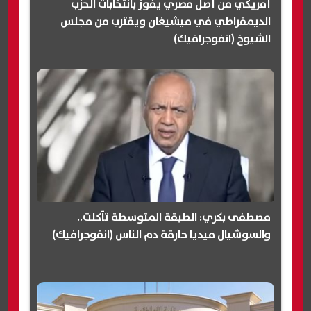
أمريكي من أصل مصري يفوز بانتخابات الحزب
الديمقراطي في ميشيغان ويقترب من مجلس
الشيوخ (انفوجرافيك)
مصطفى بكري: الطبقة المتوسطة تآكلت..
والسوشيال ميديا حارقة دم الناس (انفوجرافيك)