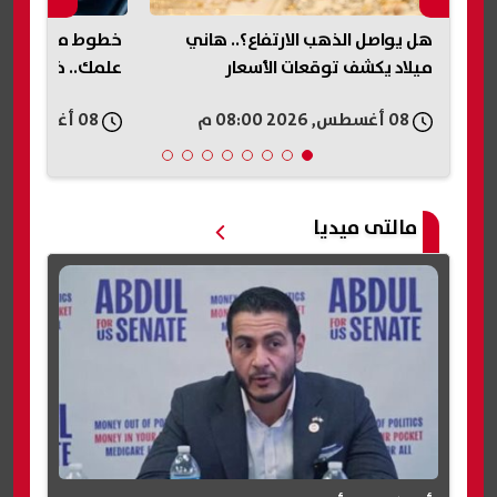
.. هاني
خطوط محمول مسجلة باسمك دون
أفريقيا 
ار
علمك.. خطوات الإبلاغ وإلغاء الخطوط
ضغوط الأ
08 أغسطس, 2026 07:59 م
08 أغسطس, 2026 07:56 م
مالتى ميديا