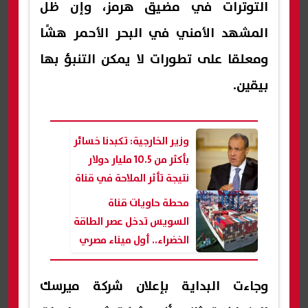
التوترات في مضيق هرمز، وإن ظل
المشهد الأمني في البحر الأحمر هشًا
ومعلقا على تطورات لا يمكن التنبؤ بها
بيقين.
وزير الخارجية: تكبدنا خسائر
بأكثر من 10.5 مليار دولار
نتيجة تأثر الملاحة في قناة
السويس
محطة حاويات قناة
السويس تدخل عصر الطاقة
الخضراء.. أول ميناء مصري
يعمل بالكهرباء المتجددة
100%
وجاءت البداية بإعلان شركة ميرسك