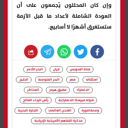
وإن كان المحللون يُجمعون على أن
العودة الشاملة لأعداد ما قبل الأزمة
ستستغرق أشهرًا لا أسابيع.
whats
twitter
facebook
قناة السويس
ايران
البحر الأحمر
استئناف
مصر
البحر المتوسط
الخليج
الدنمارك
مضيق هرمز
المخاطر
شركة ميرسك الدنماركية
رأس الرجاء الصالح
وسنغافورة
الشحن العالمي
التجارة البحرية
مذكرة التفاهم الأمريكية الإيرانية
شارك