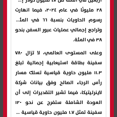
أربعين في المئة من ٤٧ مليون دولار إلى
٢٨ مليونًا في عام ٢٠٢٤، فيما انهارت
رسوم الحاويات بنسبة ٦٦ في المئة،
وتراجع إجمالي عمليات عبور السفن بنحو
٣٨ في المئة.
وعلى المستوى العالمي، لا تزال ٧٨٠
سفينة بطاقة استيعابية إجمالية تبلغ
١١.٣ مليون حاوية قياسية تسلك مسار
رأس الرجاء الصالح وفق بيانات شركة
لاينرليتيكا، فيما تشير التقديرات إلى أن
العودة الشاملة ستفرج عن نحو ١٢٠
سفينة تمثل ١.٧ مليون حاوية قياسية أو