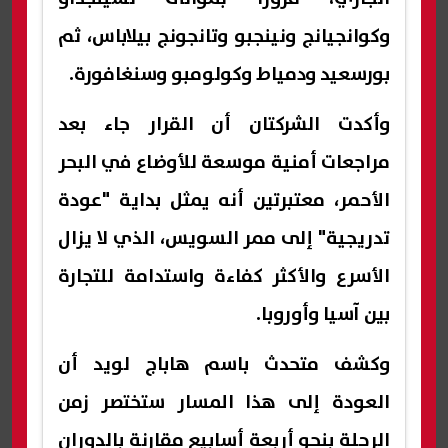
وكوانجيانج ونينجبو وتانجونج بيلاباس، ثم
بورسعيد ودمياط وكولومبو وسنغافورة.
وأكدت الشركتان أن القرار جاء بعد
مراجعات أمنية موسعة للأوضاع في البحر
الأحمر، معتبرتين أنه يمثل بداية "عودة
تدريجية" إلى ممر السويس، الذي لا يزال
الأسرع والأكثر كفاءة واستدامة للتجارة
بين آسيا وأوروبا.
وكشف متحدث باسم هاباج لويد أن
العودة إلى هذا المسار ستختصر زمن
الرحلة بنحو أربعة أسابيع مقارنة بالدوران