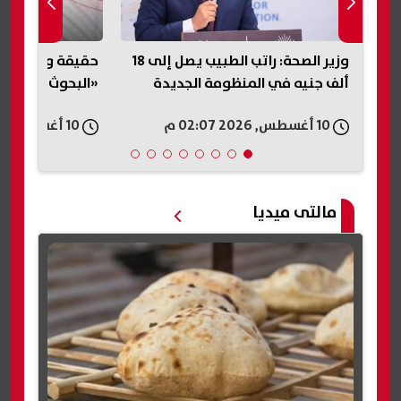
وزير الصحة: راتب الطبيب يصل إلى 18
حقيقة وقوع زلزال في مصر اليوم..
«التبرعات للمصر
«البحوث الفلكية» تحسم الجدل
بهية تصدر بيانا 
خدماتها العلاجية
10 أغسطس, 2026 02:04 م
10 أغسطس, 2026 02:02 م
مالتى ميديا