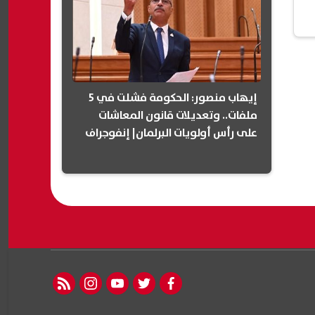
إيهاب منصور: الحكومة فشلت في 5
ملفات.. وتعديلات قانون المعاشات
على رأس أولويات البرلمان| إنفوجراف
rss feed
instagram
youtube
twitter
facebook