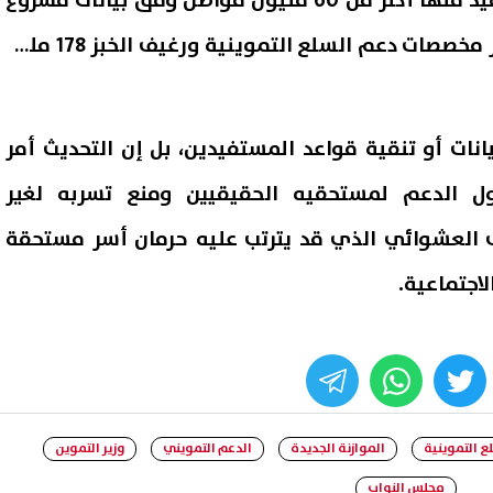
الدعم التمويني التي يستفيد منها أكثر من 60 مليون مواطن وفق بيانات مشروع
الموازنة الجديدة، كما تتجاوز مخصصات دعم السلع التموينية ورغيف الخبز 178 مليار
انات أو تنقية قواعد المستفيدين، بل إن التحديث أمر
 الدعم لمستحقيه الحقيقيين ومنع تسربه لغير
ف العشوائي الذي قد يترتب عليه حرمان أسر مستحقة
اجتماعية.
whats
twitter
face
ع التموينية
الموازنة الجديدة
الدعم التمويني
وزير التموين
مجلس النواب