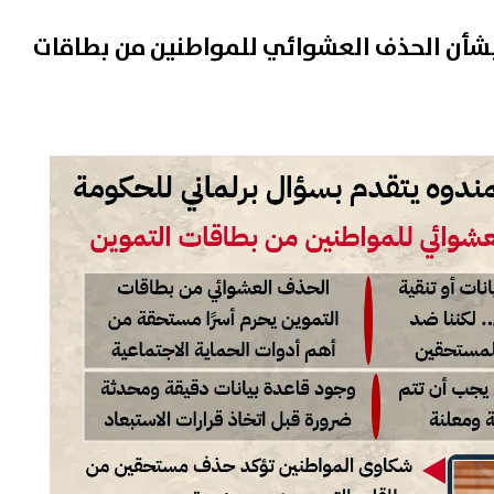
بشأن الحذف العشوائي للمواطنين من بطاقات
اع أمهات مصر: أولياء الأمور
"مخالفات تهدد سلامة الغذاء".
 النصيحة وترك اختيار الكلية
محافظ بورسعيد يوقف تشغيل
ئهم
مطعم أسماك ومحل حلويات
09 أغسطس, 2026 03:46 م
شهيرين