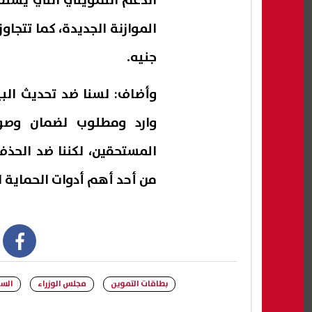
جنيه.
وأضاف: لسنا ضد تحديث البي
وارد ومطلوب لضمان وصول
المستحقين، لكننا ضد الحذ
من أحد أهم أدوات الحماية ال
book
بطاقات التموين
مجلس الوزراء
السل