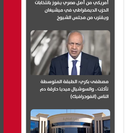
أمريكي من أصل مصري يفوز بانتخابات
الحزب الديمقراطي في ميشيغان
ويقترب من مجلس الشيوخ
(انفوجرافيك)
مصطفى بكري: الطبقة المتوسطة
تآكلت.. والسوشيال ميديا حارقة دم
الناس (انفوجرافيك)