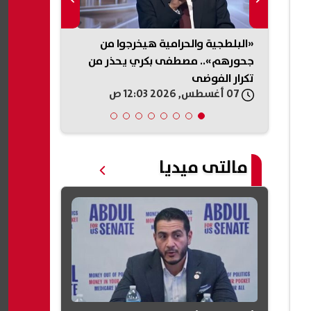
 الخميس
«البلطجية والحرامية هيخرجوا من
عاجل|الشركة ا
جحورهم».. مصطفى بكري يحذر من
تحذر من رابط 
تكرار الفوضى
التوظيف 2026
07 أغسطس, 2026 12:03 ص
07 أغسطس, 2026 12:00 ص
مالتى ميديا