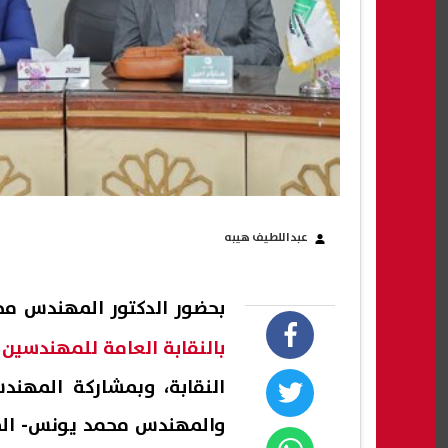
عبداللطيف هيبه
بحضور الدكتور المهندس مح
بالنقابة العامة للمهندسين
ا
النقابة، وبمشاركة المهند
والمهندس محمد يونس- المق