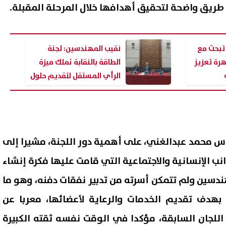
طريق واضحة لتحقيق أهدافها خلال المرحلة المقبلة.
تبحث مع
نقيب المهندسين: لجنة
هرة تعزيز
الطاقة بالنقابة تملك ميزة
الرأي المستقل لتقديم حلول
واقعية لصناع القرار
دس محمد عبدالغني، على أهمية دور اللجنة، مشيرا إلى
صلاح ينعش اقتصاد طرابزون..
مصر واليابان توقعان اتفاقية 
في مبيعات التذاكر والقمصان
لتحويل 20 مدرسة للتعليم ا
نب الإنسانية والاجتماعية التي قامت عليها فكرة إنشاء
ض جديدة للجماهير
إلى «دولية»
ندسين ولم تتمكن أسرته من تدبير نفقات دفنه، وهو ما
09 أغسطس, 2026 02:31 م
 بهدف تقديم الخدمات والرعاية لأعضائها، معربا عن
 اللجان السابقة، مؤكدا في الوقت نفسه ثقته الكبيرة