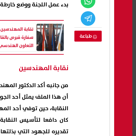
بدء عمل اللجنة ووضع خارطة 
نقابة المهندسين 
طباعة
سفارة قبرص بالقا
التعاون الهندسي
والأكاديمي
نقابة المهندسين
من جانبه أكد الدكتور المهن
ون سبور.. محمد
مصر تحتل المركز الثاني.. ملامح خارطة
محمد 
مي الدوري
جديدة للقوى العسكرية بالشرق
قفزة 
أن هذا الملف يمثل أحد الجوا
الأوسط
وعرو
النقابة، حين توفي أحد المه
09 أغسطس, 2026 02:38 م
09 أغسطس, 2026 02:38 م
كان دافعا لتأسيس النقابة
تقديره للجهود التي بذلتها