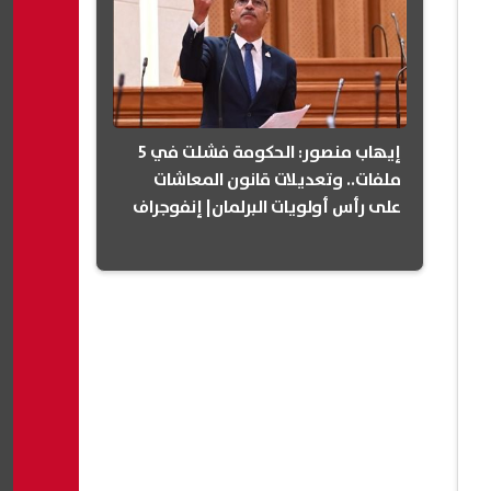
إيهاب منصور: الحكومة فشلت في 5
ملفات.. وتعديلات قانون المعاشات
على رأس أولويات البرلمان| إنفوجراف