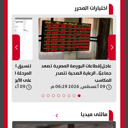
اختيارات المحرر
يل
عاجل|قطاعات البورصة المصرية تصعد
جماعيًا.. الرعاية الصحية تتصدر
المرحلة الأولى غدً
المكاسب
على الأبواب
09 أغسطس, 2026 06:29 م
09 أغسطس, 2026 06:17 م
مالتى ميديا