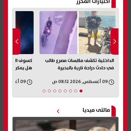
اختيارات المحرر
الداخلية تكشف ملابسات مصرع طالب
في حادث دراجة نارية بالبحيرة
هل يمكن رؤيته 
09 أغسطس, 2026 08:12 ص
09 أغسطس, 2026 07:15 ص
مالتى ميديا