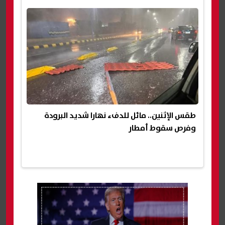
طقس الإثنين.. مائل للدفء نهارا شديد البرودة
وفرص سقوط أمطار