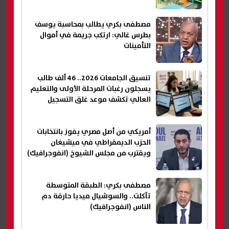
مصطفى بكري يطالب بمحاسبة يوسف
بطرس غالي: ارتكب جريمة في أموال
التأمينات
تنسيق الجامعات 2026.. 46 ألف طالب
يسجلون رغبات المرحلة الأولى والتعليم
العالي تكشف موعد غلق التسجيل
أمريكي من أصل مصري يفوز بانتخابات
الحزب الديمقراطي في ميشيغان
ويقترب من مجلس الشيوخ (انفوجرافيك)
مصطفى بكري: الطبقة المتوسطة
تآكلت.. والسوشيال ميديا حارقة دم
الناس (انفوجرافيك)