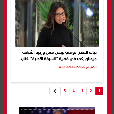
نيابة النقض توصي برفض طعن وزيرة الثقافة
جيهان زكي في قضية "السرقة الأدبية" لكتاب
الخميس 26/03/2026 03:13 م
5
4
3
2
1