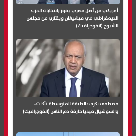
أمريكي من أصل مصري يفوز بانتخابات الحزب
الديمقراطي في ميشيغان ويقترب من مجلس
الشيوخ (انفوجرافيك)
مصطفى بكري: الطبقة المتوسطة تآكلت..
والسوشيال ميديا حارقة دم الناس (انفوجرافيك)