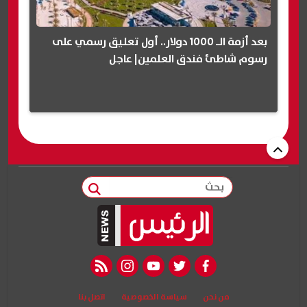
بعد أزمة الـ 1000 دولار.. أول تعليق رسمي على
رسوم شاطئ فندق العلمين| عاجل
بحث
rss feed
instagram
youtube
twitter
facebook
من نحن
سياسة الخصوصية
اتصل بنا