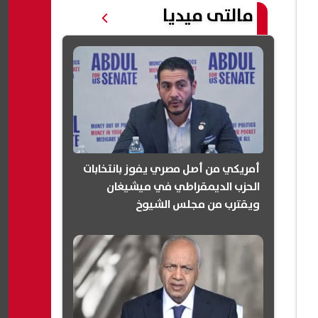
مالتى ميديا
أمريكي من أصل مصري يفوز بانتخابات
الحزب الديمقراطي في ميشيغان
ويقترب من مجلس الشيوخ
(انفوجرافيك)