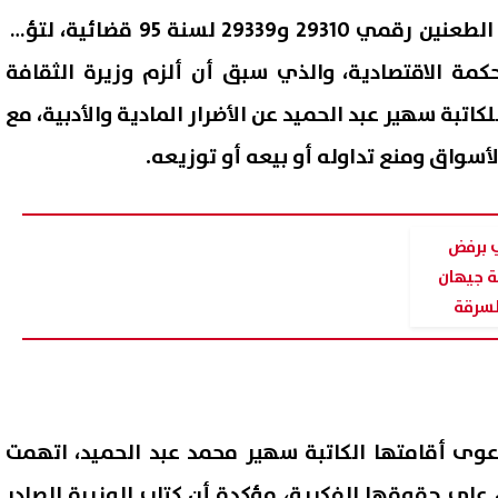
وقضت محكمة النقض برفض الطعنين رقمي 29310 و29339 لسنة 95 قضائية، لتؤيد
كمة الاقتصادية، والذي سبق أن ألزم وزيرة الثقافة
يضًا للكاتبة سهير عبد الحميد عن الأضرار المادية والأدبية، مع
أسواق ومنع تداوله أو بيعه أو توزيعه.
ي برفض
ة جيهان
لسرقة
 البترول تكشف تفاصيل المسح
تنسيق جامعة المنصورة الجدي
زمي في شرق وغرب أسيوط
2026.. الحدود الدنيا للقبول 
الكليات
08 أغسطس, 2026 06:54 م
عوى أقامتها الكاتبة سهير محمد عبد الحميد، اتهمت
اء على حقوقها الفكرية، مؤكدة أن كتاب الوزيرة الصادر