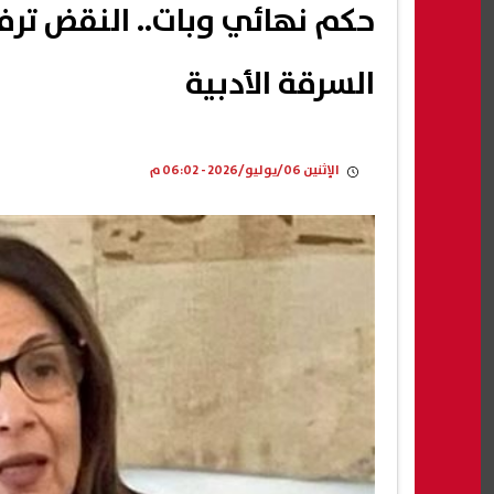
حكم نهائي وبات.. النقض ت
السرقة الأدبية
الإثنين 06/يوليو/2026 - 06:02 م