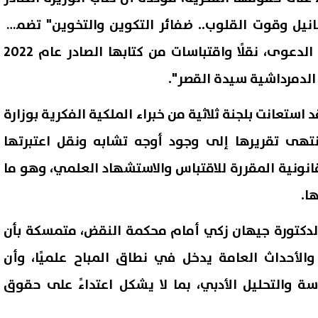
وكو شانيل وقوت القلوب.. ضفائر التكوين والتخوين" تضمن،
وفقًا لما انتهت إليه أوراق الدعوى، نقلًا واقتباسات من كتابها الصادر عام 2022
الدمرداشية سيدة القصر".
 استعانت بلجنة ثلاثية من خبراء الملكية الفكرية بوزارة
تهى تقريرها إلى وجود أوجه تشابه ونقل اعتبرتها
انونية المقررة للاقتباس والاستشهاد العلمي، وهو ما
ا.
دكتورة جيهان زكي أمام محكمة النقض، متمسكة بأن
والأحداث العامة يدخل في نطاق المباح علميًا، وأن
ة والتحليل الأدبي، بما لا يشكل اعتداءً على حقوق