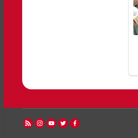
rss feed
instagram
youtube
twitter
facebook