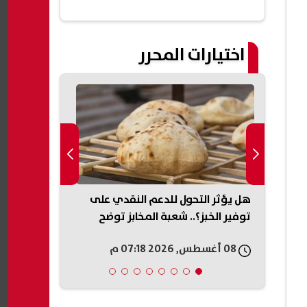
اختيارات المحرر
دة
هل يؤثر التحول للدعم النقدي على
الأهلي يقدم ع
بجميع
توفير الخبز؟.. شعبة المخابز توضح
فايد.. 400 ألف دولار كلمة السر (خاص)
08 أغسطس, 2026 07:18 م
08 أغسطس, 2026 07:15 م