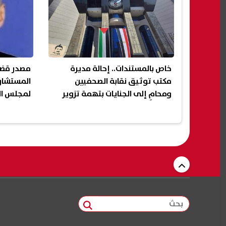
خاص بالمستندات.. إحالة مديرة
مصدر قضا
مكتب توثيق نقابة الصحفيين
المستشار 
ومحامٍ إلى الجنايات بتهمة تزوير
لمجلس الد
توكيلات رسمية
بحث