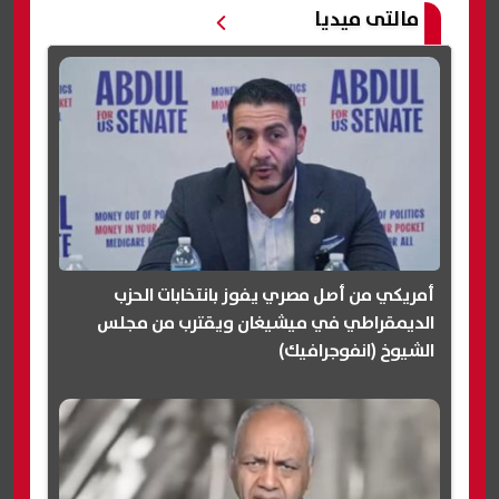
مالتى ميديا
أمريكي من أصل مصري يفوز بانتخابات الحزب
الديمقراطي في ميشيغان ويقترب من مجلس
الشيوخ (انفوجرافيك)