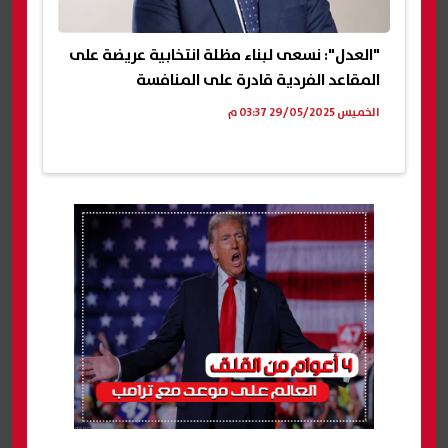
"العدل": نسعى لبناء مظلة انتخابية عريضة على
المقاعد الفردية قادرة على المنافسة
الخميس 29/05/2025 03:37 م