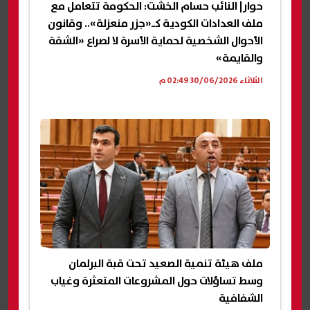
حوار| النائب حسام الخشت: الحكومة تتعامل مع
ملف العدادات الكودية كـ«جزر منعزلة».. وقانون
الأحوال الشخصية لحماية الأسرة لا لصراع «الشقة
والقايمة»
الثلاثاء 30/06/2026 02:49 م
ملف هيئة تنمية الصعيد تحت قبة البرلمان
وسط تساؤلات حول المشروعات المتعثرة وغياب
الشفافية