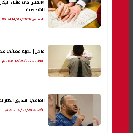
«الغش فى غشاء البكارة»
الشخصية
الخميس 14/05/2026 09:54 ص
عاجل| تحرك قضائي ضد
الثلاثاء 12/05/2026 08:01 م
القاضي السابق انهار ن
الأحد 10/05/2026 03:51 م