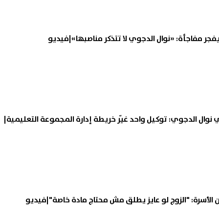
الوزراء يستقبل المدير العام
بدء تنسيق القبول بمدارس الت
ر مفاجأة: «نوال الدجوي لا تتذكر مناصبها»|فيديو
مة اليونسكو: نسعى للتعاون
الثانوى 
عم التراث الثقافي وجودة
البحيرة
06 أغسطس, 2026 11:40 ص
يم
نوال الدجوي: توكيل واحد غيّر خريطة إدارة المجموعة التعليمية|
ن الأسرة: "الزوج لو عايز يطلق مش محتاج مادة خاصة"|فيديو