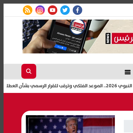
rss feed
instagram
youtube
twitter
facebook
كامل