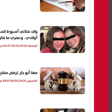
والد فتاتي أسيوط الم
أولادي.. وعمري ما ف
الجمعة 15/05/2026 06:37 م
مها أبو بكر ترفض مقترح فسخ الزواج خلا
الخميس 14/05/2026 08:51 م