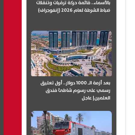
بالأسماء.. قائمة حركة ترقيات وتنقلات
ضباط الشرطة لعام 2026 (إنفوجراف)
بعد أزمة الـ 1000 دولار.. أول تعليق
رسمي على رسوم شاطئ فندق
العلمين| عاجل