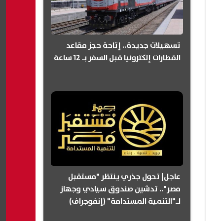
تسهيلات جديدة.. إتاحة حجز مقاعد
القطارات إلكترونيا قبل السفر بـ 12 ساعة
عاجل| تحول جذري ينتظر "مستقبل
مصر".. تدشين صندوق سيادي وجهاز
لـ"التنمية المستدامة" (إنفوجراف)