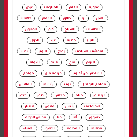
عقوبة
العام
المنازعات
عرض
السل
ترا
طلاق
الدفاع
خلافات
الجلسات
السياح
كام
القانون
النزاع
قضية
عيد
الدول
الممشى السياحي
زواج
التوتر
نصب
اليوم
منح
هنية
الدولة
السادس من أكتوبر
جريمة قتل
مواقع
مواقع التواصل
توت
رئيسي
الملابس
ابراهيم
قناة
مجلس
صور
حكم
الاجتماعي
رئيس
قانون
انهيار
دسوق
رأى
قنا
مجلس الدولة
قضائي
المحامي
الطلاق
القضاء