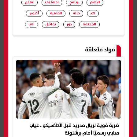
الإعلام
برنامج
اجتماعي
تفاعل
لام
حالة
القاهرة
أكتوبر
المحكمة
دور
تواصل
الي
شارك
مواد متعلقة
ضربة قوية لريال مدريد قبل الكلاسيكو.. غياب
مبابي رسميًا أمام برشلونة