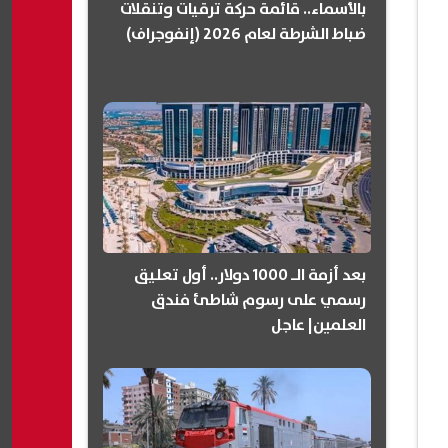
بالأسماء.. قائمة حركة ترقيات وتنقلات
ضباط الشرطة لعام 2026 (إنفوجراف)
بعد أزمة الـ 1000 دولار.. أول تعليق
رسمي على رسوم شاطئ فندق
العلمين| عاجل