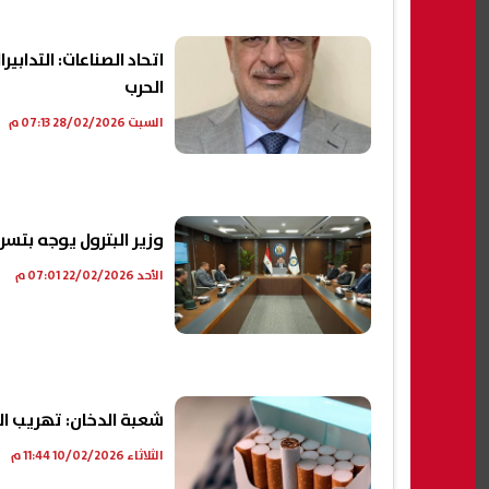
اتحاد الصناعات: التدابير
الحرب
السبت 28/02/2026 07:13 م
وزير البترول يوجه بتس
الأحد 22/02/2026 07:01 م
شعبة الدخان: تهريب السج
الثلاثاء 10/02/2026 11:44 م