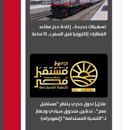
تسهيلات جديدة.. إتاحة حجز مقاعد
القطارات إلكترونيا قبل السفر بـ 12 ساعة
عاجل| تحول جذري ينتظر "مستقبل
مصر".. تدشين صندوق سيادي وجهاز
لـ"التنمية المستدامة" (إنفوجراف)