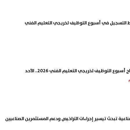
بادرة الفصائل بشأن السلاح..
الغاز تعلن عن بدء إجراء أعمال 
يل تنقلب على اتفاق غزة
بمنطقة العوايد بالإسكندرية
06 أغسطس, 2026 03:05 م
وع التوظيف لخريجي التعليم الفني 2026.. الأحد
ناعية تبحث تيسير إجراءات التراخيص ودعم المستثمرين الصناعيين