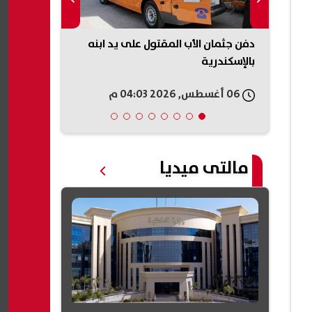
صيانة
دفن جثمان الأب المقتول على يد ابنه
بعد 
بالإسكندرية
يهدي مسلسله
الشريف
06 أغسطس, 2026 04:03 م
06 أغسطس, 2026 03:42 م
مالتى ميديا