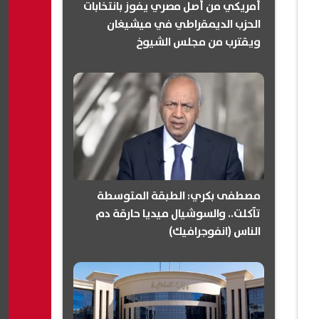
أمريكي من أصل مصري يفوز بانتخابات
الحزب الديمقراطي في ميشيغان
ويقترب من مجلس الشيوخ
(انفوجرافيك)
مصطفى بكري: الطبقة المتوسطة
تآكلت.. والسوشيال ميديا حارقة دم
الناس (انفوجرافيك)