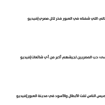
دية وتركيا وباكستان تستعد
أحمد داش وأحمد غزي مرشحا
الم: اللي شفناه في العبور فخر لكل مصري|فيديو
يع اتفاقية دفاع مشترك في
لبطولة مسلسل محمد رمضان
ض| عاجل
«عشماوي»
07 أغسطس, 2026 12:34 م
وسى: حب المصريين لجيشهم أكبر من أي شائعات|فيديو
س الناس لقت الأبطال والأسود في مدينة العبور|فيديو