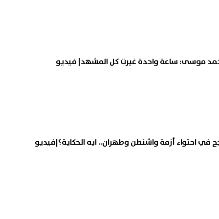
 أحمد موسى: ساعة واحدة غيرت كل المشهد| فيديو
ح في احتواء أزمة واشنطن وطهران.. ايه الحكاية؟|فيديو