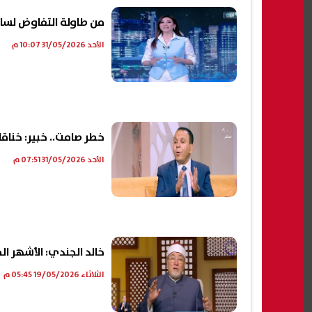
من طاولة التفاوض لساح
الأحد 31/05/2026 10:07 م
خطر صامت.. خبير: خناقا
الأحد 31/05/2026 07:51 م
خالد الجندي: الأشهر ا
الثلاثاء 19/05/2026 05:45 م