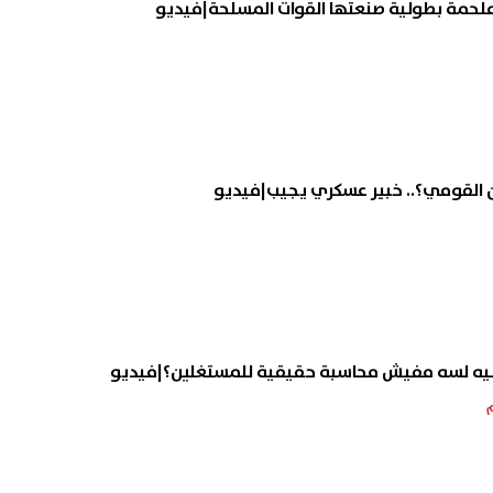
ملحمة بطولية صنعتها القوات المسلحة|فيديو
 القومي؟.. خبير عسكري يجيب|فيديو
يه لسه مفيش محاسبة حقيقية للمستغلين؟|فيديو