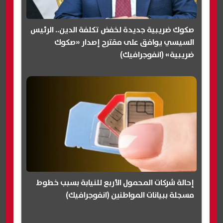
صكوك ضريبية جديدة لخفض تكلفة الدين.. الرئيس
السيسي يوافق على مقترح إصدار «صكوك
ضريبية» (انفوجرافيك)
إحالة شركات المحمول الأربع للنيابة بسبب خطوط
مسجلة ببيانات المواطنين (انفوجرافيك)