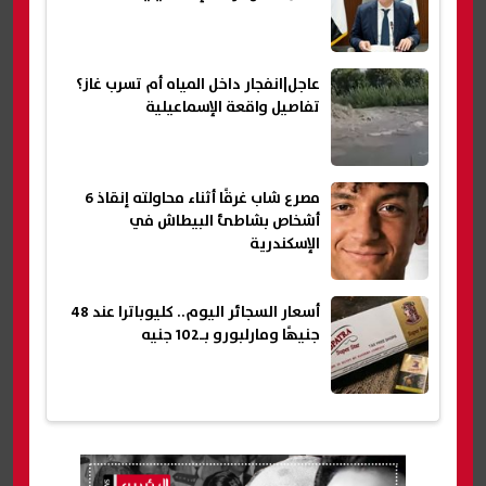
عاجل|انفجار داخل المياه أم تسرب غاز؟
تفاصيل واقعة الإسماعيلية
مصرع شاب غرقًا أثناء محاولته إنقاذ 6
أشخاص بشاطئ البيطاش في
الإسكندرية
أسعار السجائر اليوم.. كليوباترا عند 48
جنيهًا ومارلبورو بـ102 جنيه