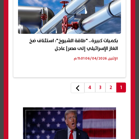
بكميات كبيرة.. "طاقة الشيوخ": استئناف ضخ
الغاز الإسرائيلي إلى مصر| عاجل
الإثنين 06/04/2026 11:01 م
4
3
2
1