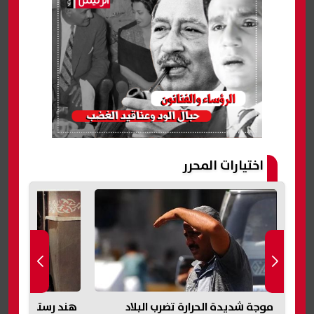
اختيارات المحرر
هند رستم.. أسرار رحلة "مارلين مونرو
«ابتزاز باسم الد