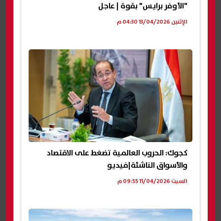
"الأوفر برايس" بقوة | عاجل
الإثنين 13/04/2026 04:30 م
كجوك: الحروب العالمية تضغط على الاقتصاد
والأسواق الناشئة|فيديو
السبت 11/04/2026 09:55 م