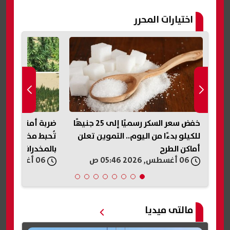
اختيارات المحرر
سميًا إلى 25 جنيهًا
ضربة أمنية بـ1.4 مليار جنيه.. الداخلية
قرعة كأس الكونفد
لن
تُحبط مخططًا لإغراق الأسواق
6-2027
بالمخدرات في الإسماعيلية
اليوم.. الموعد وا
06 أغسطس, 2026 05:41 ص
06 أغسطس, 2026 05:36 ص
مالتى ميديا