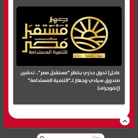
عاجل| تحول جذري ينتظر "مستقبل مصر".. تدشين
صندوق سيادي وجهاز لـ"التنمية المستدامة"
(إنفوجراف)
بحث