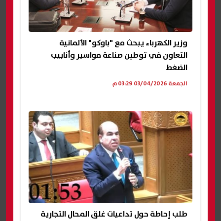
وزير الكهرباء يبحث مع "باوكو" الألمانية
التعاون في توطين صناعة مواسير وأنابيب
الضغط
الجمعة 03/04/2026 03:29 م
طلب إحاطة حول تداعيات غلق المحال التجارية