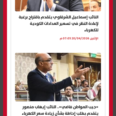
النائب إسماعيل الشرقاوي يتقدم باقتراح برغبة
لإعادة النظر في تسعير العدادات الكودية
للكهرباء
الإثنين 20/04/2026 07:05 م
«جيب المواطن فاضي».. النائب إيهاب منصور
يتقدم بطلب إحاطة بشأن زيادة سعر الكهرباء