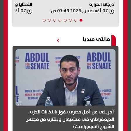
الضحايا والمصابين
المخابز المخالفة
07 أغسطس, 2026 07:33 ص
07 أغسطس, 2026 05:31 ص
مالتى ميديا
أمريكي من أصل مصري يفوز بانتخابات الحزب
الديمقراطي في ميشيغان ويقترب من مجلس
الشيوخ (انفوجرافيك)