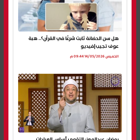
هل سن الحضانة ثابت شرعًا في القرآن؟.. هبة
عوف تجيب|فيديو
الخميس 14/05/2026 09:44 م
رمضان عبدالمعز: التقوى أساس العبادات