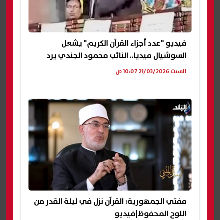
فيديو "عدد أجزاء القرآن الكريم" يشعل
السوشيال ميديا.. النائب محمود الجندي يرد
السبت 21/03/2026 10:07 ص
مفتي الجمهورية: القرآن نزل في ليلة القدر من
اللوح المحفوظ|فيديو