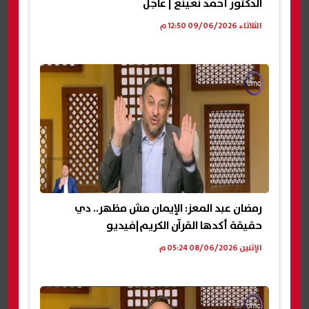
الدكتور أحمد نعينع | عاجل
الثلاثاء 09/06/2026 12:50 م
رمضان عبد المعز: الإيمان مش مظهر.. دي
حقيقة أكدها القرآن الكريم|فيديو
الإثنين 08/06/2026 05:24 م