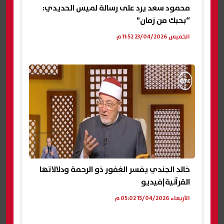
محمود سعد يرد على رسالة لميس الحديدي:
“بحبك من زمان"
الخميس 23/04/2026 11:52 م
خالد الجندي يفسر الغفور ذو الرحمة ودلالاتها
القرآنية|فيديو
الأربعاء 15/04/2026 05:02 م