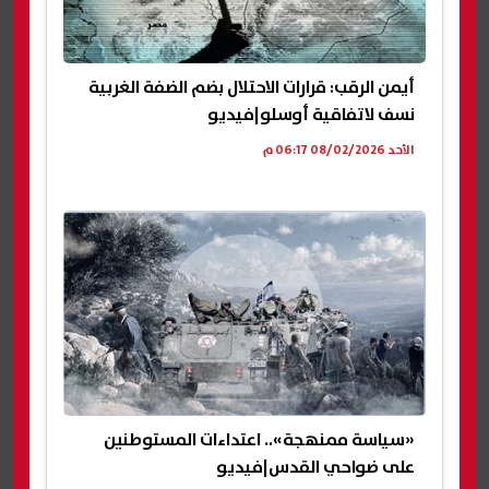
أيمن الرقب: قرارات الاحتلال بضم الضفة الغربية
نسف لاتفاقية أوسلو|فيديو
الأحد 08/02/2026 06:17 م
«سياسة ممنهجة».. اعتداءات المستوطنين
على ضواحي القدس|فيديو