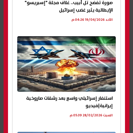
صورة تفضح تل أبيب.. غلاف مجلة "إسبريسو"
الإيطالية يثير غضب إسرائيل
الأحد 19/04/2026 04:26 م
استنفار إسرائيلي واسع بعد رشقات صاروخية
إيرانية|فيديو
السبت 28/02/2026 05:39 م