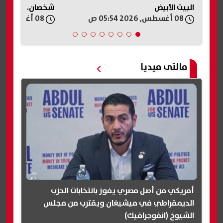
شخصان.. تفاصيل جديدة
08 أغسطس, 2026 05:30 ص
08 أغسطس, 2026 05:27 ص
مالتى ميديا
أمريكي من أصل مصري يفوز بانتخابات الحزب
الديمقراطي في ميشيغان ويقترب من مجلس
الشيوخ (انفوجرافيك)