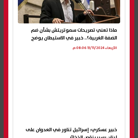
ماذا تعني تصريحات سموتريتش بشأن ضم
الضفة الغربية؟.. خبير في الاستيطان يوضح
الأربعاء 13/11/2024 08:06 م
خبير عسكري: إسرائيل تناور في العدوان على
لبنان بسبب نقص الذخائر