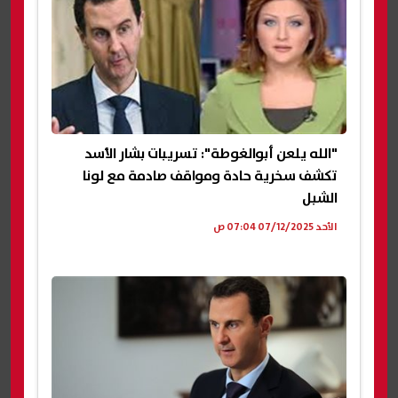
"الله يلعن أبوالغوطة": تسريبات بشار الأسد
تكشف سخرية حادة ومواقف صادمة مع لونا
الشبل
الأحد 07/12/2025 07:04 ص