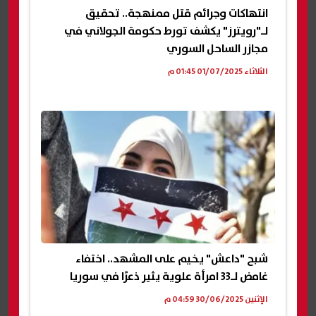
انتهاكات وجرائم قتل ممنهجة.. تحقيق
لـ"رويترز" يكشف تورط حكومة الجولاني في
مجازر الساحل السوري
الثلاثاء 01/07/2025 01:45 م
شبح "داعش" يخيم على المشهد.. اختفاء
غامض لـ33 امرأة علوية يثير ذعرًا في سوريا
الإثنين 30/06/2025 04:59 م