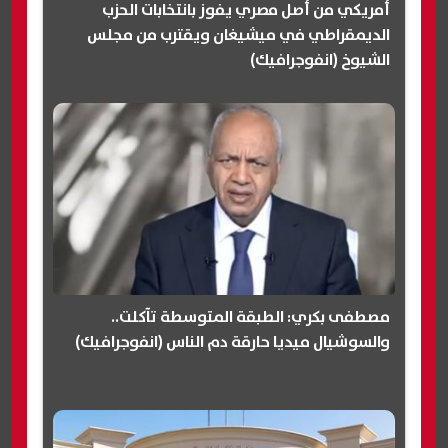
أمريكي من أصل مصري يفوز بانتخابات الحزب
الديمقراطي في ميشيغان ويقترب من مجلس
الشيوخ (انفوجرافيك)
مصطفى بكري: الطبقة المتوسطة تآكلت..
والسوشيال ميديا حارقة دم الناس (انفوجرافيك)