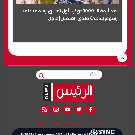
بعد أزمة الـ 1000 دولار.. أول تعليق رسمي على
رسوم شاطئ فندق العلمين| عاجل
بحث
rss feed
instagram
youtube
twitter
facebook
من نحن
سياسة الخصوصية
اتصل بنا
© 2022 alraees news All Rights Reserved. |