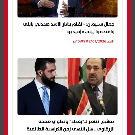
جمال سليمان: «نظام بشار الأسد هددني بابني
واقتحموا بيتي»|فيديو
الأحد 08/03/2026 10:08 م
دمشق تنتصر لـ"بغداد" وتطوي صفحة
الزرقاوي.. هل انتهى زمن الكراهية الطائفية