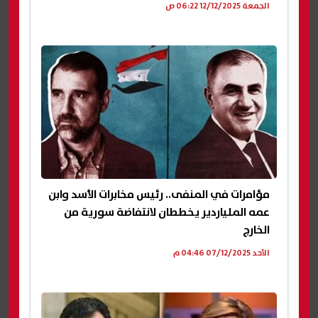
الجمعة 12/12/2025 06:22 ص
مؤامرات في المنفى.. رئيس مخابرات الأسد وابن
عمه الملياردير يخططان لانتفاضة سورية من
الخارج
الأحد 07/12/2025 04:46 م