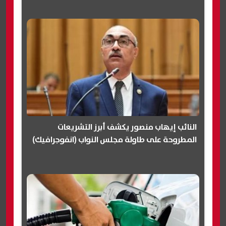
النائب إيهاب منصور يكشف أبرز التشريعات
المطروحة على طاولة مجلس النواب (انفوجرافيك)