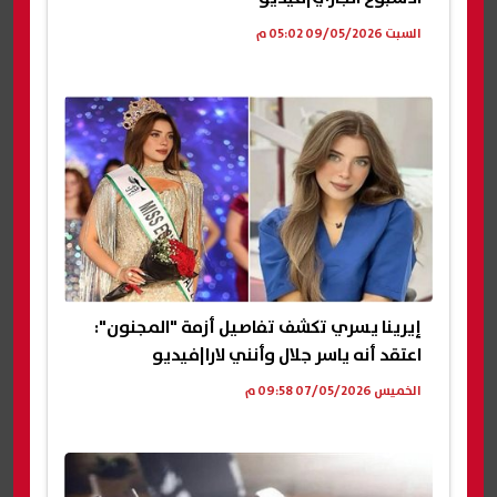
السبت 09/05/2026 05:02 م
إيرينا يسري تكشف تفاصيل أزمة "المجنون":
اعتقد أنه ياسر جلال وأنني لارا|فيديو
الخميس 07/05/2026 09:58 م