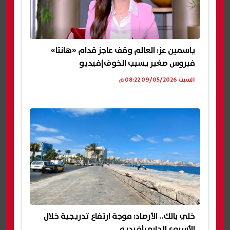
ياسمين عز: العالم وقف عاجز قدام «هانتا»
فيروس صغير يسبب الخوف|فيديو
السبت 09/05/2026 08:22 م
خلي بالك.. الأرصاد: موجة ارتفاع تدريجية خلال
الأسبوع الجاري|فيديو