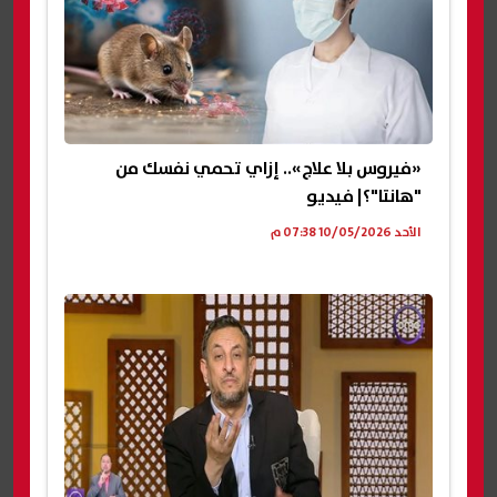
«فيروس بلا علاج».. إزاي تحمي نفسك من
"هانتا"؟| فيديو
الأحد 10/05/2026 07:38 م