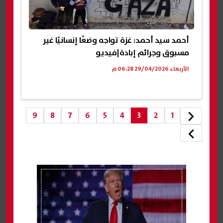
أحمد سيد أحمد: غزة تواجه وضعًا إنسانيًا غير
مسبوق وجرائم إبادة|فيديو
الأربعاء 29/04/2026 06:28 م
9
8
7
6
5
4
3
2
1