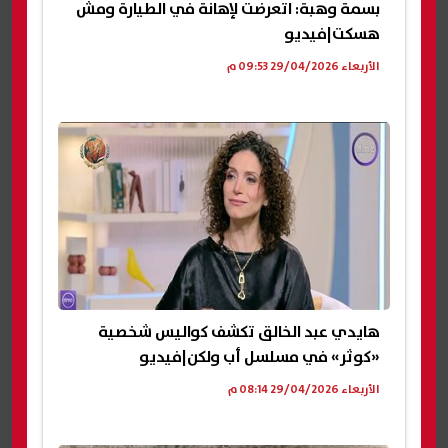
بسمة وهبة: اتعرضت لإهانة في الطيارة ومش
هسكت|فيديو
الأربعاء 29/04/2026 09:53 م
هايدي عبد الخالق تكشف كواليس شخصية
«كوثر» في مسلسل أب ولكن|فيديو
الأربعاء 29/04/2026 08:14 م