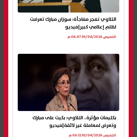
التلاوي تفجر مفاجأة: سوزان مبارك تعرضت
لظلم إعلامي كبير|فيديو
الخميس 30/04/2026 06:47 م
بكليمات مؤثرة.. التلاوي: بكيت على مبارك
وتعرض لمعاملة غير لائقة|فيديو
الخميس 30/04/2026 06:12 م