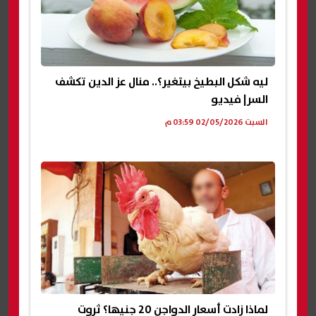
ليه شكل البطيخ بيتغير؟.. منال عز الدين تكشف
السر| فيديو
السبت 02/05/2026 03:59 م
لماذا زادت أسعار الدواجن 20 جنيها؟ ثروت