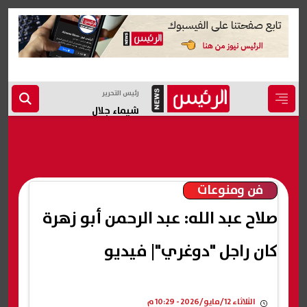
رئيس التحرير
شيماء جلال
فن ومنوعات
صلاح عبد الله: عبد الرحمن أبو زهرة
كان راجل "دوغري"| فيديو
الثلاثاء 12/مايو/2026 - 10:29 م