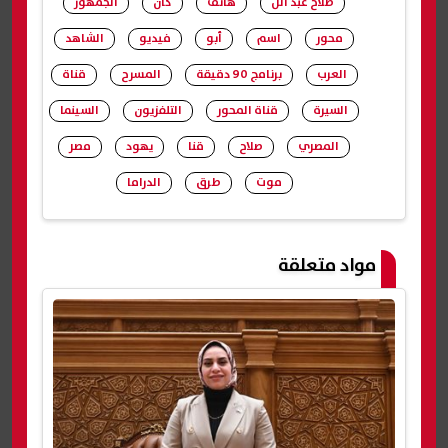
صلاح عبد الل
هاتف
كان
الجمهور
محور
اسم
أبو
فيديو
الشاهد
العرب
برنامج 90 دقيقة
المسرح
قناة
السيرة
قناة المحور
التلفزيون
السينما
المصري
صلاح
قنا
يهود
مصر
موت
طرق
الدراما
شارك
مواد متعلقة