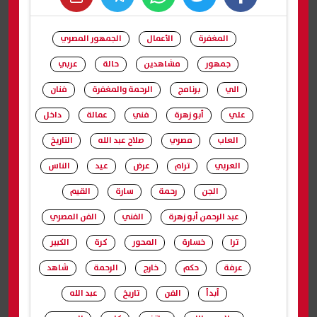
whats
twitter
facebook
المغفرة
الأعمال
الجمهور المصري
جمهور
مشاهدين
حالة
عربي
الي
برنامج
الرحمة والمغفرة
فنان
علي
أبو زهرة
فني
عمالة
داخل
العاب
مصري
صلاح عبد الله
التاريخ
العربي
ترام
عرض
عيد
الناس
الجن
رحمة
سارة
القيم
عبد الرحمن أبو زهرة
الفني
الفن المصري
ترا
خسارة
المحور
كرة
الكبير
عرفة
حكم
خارج
الرحمة
شاهد
أبدأ
الفن
تاريخ
عبد الله