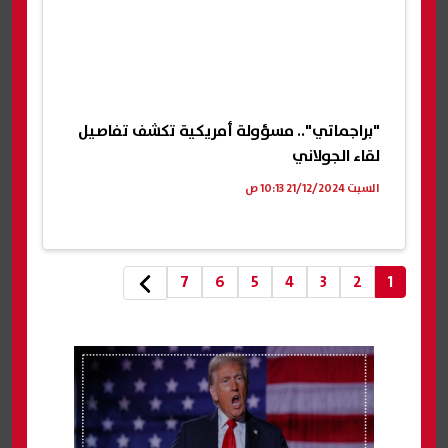
"براجماتي".. مسؤولة أمريكية تكشف تفاصيل
لقاء الجولاني
السبت 21/12/2024 10:13 ص
7
6
5
4
3
2
1