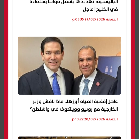
الباليستية: تهديدها يشمل قواتنا وحلفاءنا
في الخليج| عاجل
الجمعة 27/02/2026 05:35 م
عاجل|قضية المياه أبرزها.. ماذا ناقش وزير
الخارجية مع روبيو وويتكوف في واشنطن؟
الجمعة 20/02/2026 10:22 ص