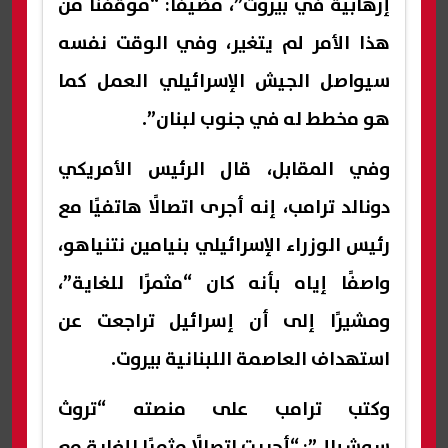
إرهابية في بيروت”، مضيفًا: “موقفنا من
هذا الأمر لم يتغير، وفي الوقت نفسه
سيواصل الجيش الإسرائيلي العمل كما
هو مخطط له في جنوب لبنان”.
وفي المقابل، قال الرئيس الأمريكي
دونالد ترامب، إنه أجرى اتصالًا هاتفيًا مع
رئيس الوزراء الإسرائيلي بنيامين نتنياهو،
واصفًا إياه بأنه كان “مثمرًا للغاية”،
ومشيرًا إلى أن إسرائيل تراجعت عن
استهداف العاصمة اللبنانية بيروت.
وكتب ترامب على منصته “تروث
سوشيال”: “أجريت اتصالًا مثمرًا للغاية مع