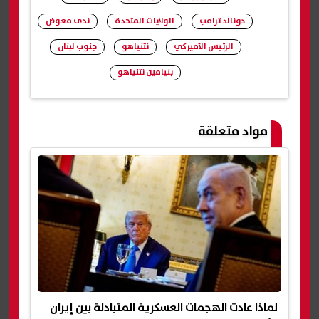
دونالد ترامب
الولايات المتحدة
ندى معوض
الرئيس الأميركي
نتنياهو
جنوب لبنان
بنيامين نتنياهو
شارك
مواد متعلقة
لماذا عادت الهجمات العسكرية المتبادلة بين إيران