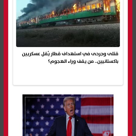
قتلى وجرحى في استهداف قطار يُقل عسكريين
باكستانيين.. من يقف وراء الهجوم؟