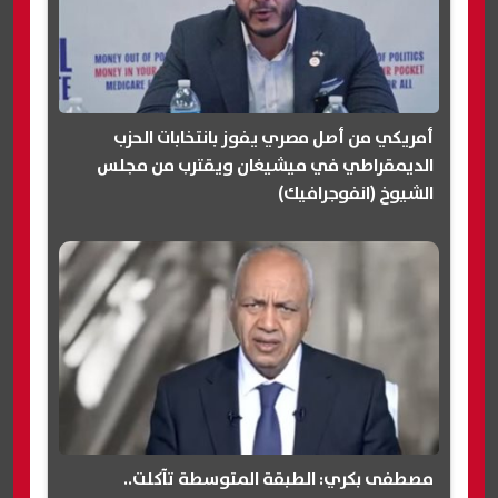
أمريكي من أصل مصري يفوز بانتخابات الحزب
الديمقراطي في ميشيغان ويقترب من مجلس
الشيوخ (انفوجرافيك)
مصطفى بكري: الطبقة المتوسطة تآكلت..