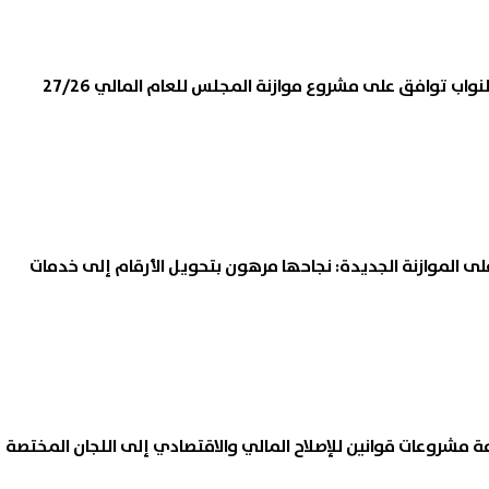
لام» تدعو المواطنين وصناع
10 مقررات وبحث تخرج.. تفاصيل
نواب توافق على مشروع موازنة المجلس للعام المالي 27/26
توي لضبط الفضاء الرقمي وصون
البرنامج المتقدم لتأهيل المع
وصية
06 أغسطس, 2026 12:24 م
 الموازنة الجديدة: نجاحها مرهون بتحويل الأرقام إلى خدمات
 مشروعات قوانين للإصلاح المالي والاقتصادي إلى اللجان المختصة