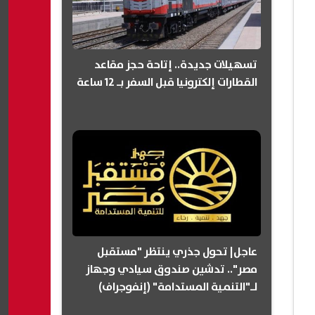
تسهيلات جديدة.. إتاحة حجز مقاعد
القطارات إلكترونيا قبل السفر بـ 12 ساعة
عاجل| تحول جذري ينتظر "مستقبل
مصر".. تدشين صندوق سيادي وجهاز
لـ"التنمية المستدامة" (إنفوجراف)