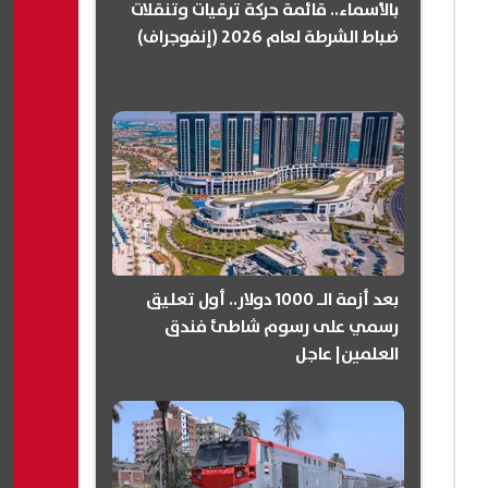
بالأسماء.. قائمة حركة ترقيات وتنقلات
ضباط الشرطة لعام 2026 (إنفوجراف)
بعد أزمة الـ 1000 دولار.. أول تعليق
رسمي على رسوم شاطئ فندق
العلمين| عاجل