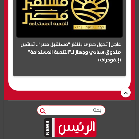
عاجل| تحول جذري ينتظر "مستقبل مصر".. تدشين
صندوق سيادي وجهاز لـ"التنمية المستدامة"
(إنفوجراف)
بحث