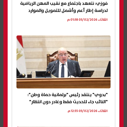
فوزي: نتعهد باجتماع مع نقيب المهن الرياضية
لدراسة إطار أعم وأشمل للتمويل والموارد
الثلاثاء 03/02/2026 01:38 م
"بدوي" ينتقد رئيس "برلمانية حماة وطن":
"النائب جاء للحديث فقط وغادر دون انتظار"
الثلاثاء 03/02/2026 12:55 م