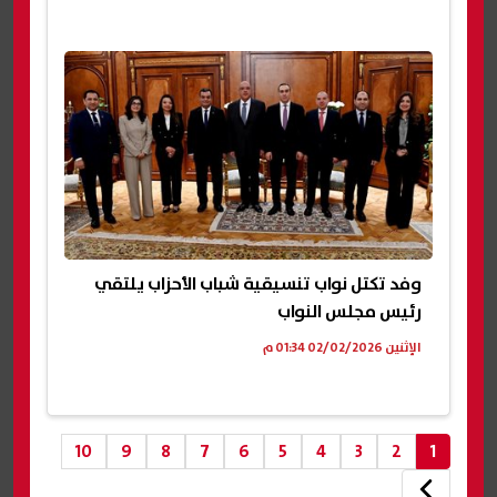
وفد تكتل نواب تنسيقية شباب الأحزاب يلتقي
رئيس مجلس النواب
الإثنين 02/02/2026 01:34 م
10
9
8
7
6
5
4
3
2
1