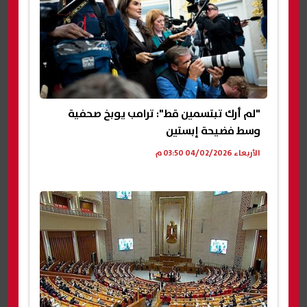
"لم أرك تبتسمين قط": ترامب يوبخ صحفية
وسط فضيحة إبستين
الأربعاء 04/02/2026 03:50 م