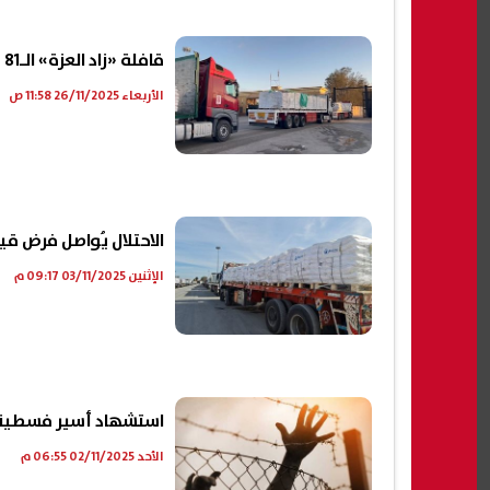
قافلة «زاد العزة» الـ81 تدخل إلى الفلسطينيين بقطاع غزة
الأربعاء 26/11/2025 11:58 ص
الاحتلال يُواصل فرض قي
الإثنين 03/11/2025 09:17 م
استشهاد أسير فسطيني
الأحد 02/11/2025 06:55 م