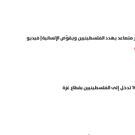
 متصاعد يهدد الفلسطينيين ويقوّض الإنسانية| فيديو