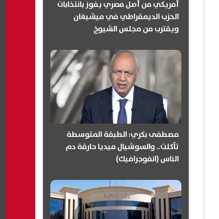
أمريكي من أصل مصري يفوز بانتخابات
الحزب الديمقراطي في ميشيغان
ويقترب من مجلس الشيوخ
(انفوجرافيك)
مصطفى بكري: الطبقة المتوسطة
تآكلت.. والسوشيال ميديا حارقة دم
الناس (انفوجرافيك)