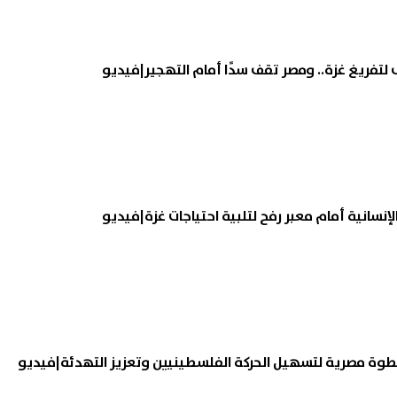
تنسيق الجامعات 2026.. موعد غلق
تقرير يكشف كواليس أمنية مث
ى لتفريغ غزة.. ومصر تقف سدًا أمام التهجير|فيديو
ل رغبات المرحلة الأولى وخطوات
في مونديال 2026.. تهد
ديم
مباراة مصر والأرجنتين وميسي
07 أغسطس, 2026 08:21 م
نسانية أمام معبر رفح لتلبية احتياجات غزة|فيديو
خطوة مصرية لتسهيل الحركة الفلسطينيين وتعزيز التهدئة|فيديو