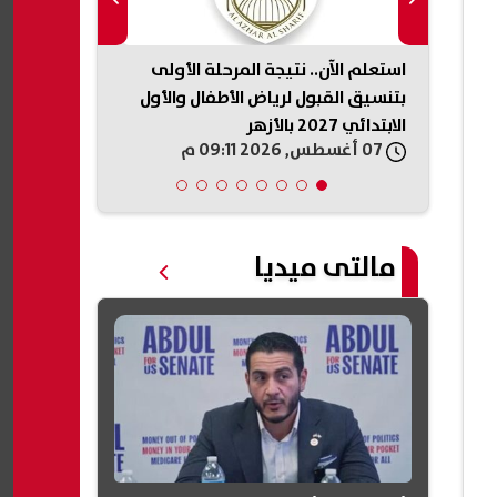
يرة
استعلم الآن.. نتيجة المرحلة الأولى
تنبيه مهم من
يدات طالت
بتنسيق القبول لرياض الأطفال والأول
المواطنين عن
الابتدائي 2027 بالأزهر
الأسعار والأو
07 أغسطس, 2026 09:11 م
07 أغسطس, 2026 09:09 م
مالتى ميديا