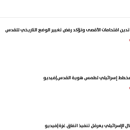
ن مخطط إسرائيلي لطمس هوية القدس|فيديو
لال الإسرائيلي يعرقل تنفيذ اتفاق غزة|فيديو