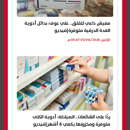
مفيش داعي للقلق.. علي عوف: بدائل أدوية
الغدة الدرقية متوفرة|فيديو
الإثنين 01/06/2026 05:47 م
ردًا على الشائعات.. الصيادلة: أدوية الكلى
متوفرة ومخزونها يكفي 6 أشهر|فيديو