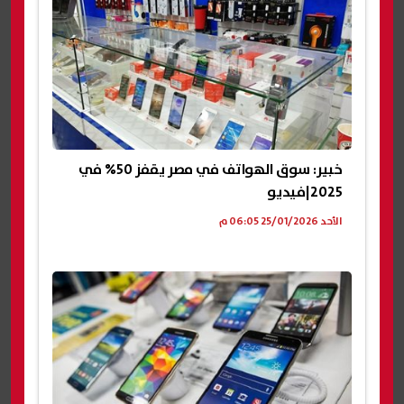
خبير: سوق الهواتف في مصر يقفز 50% في
2025|فيديو
الأحد 25/01/2026 06:05 م