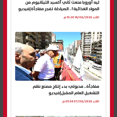
ليه أوروبا منعت ثاني أكسيد التيتانيوم من
المواد الغذائية؟.. الصيادلة تفجر مفاجأة|فيديو
الأحد 14/06/2026 10:20 م
مفاجأة.. مدبولي: بدء إنتاج مصنع نظم
التشغيل العام المقبل|فيديو
الأحد 07/06/2026 05:54 م