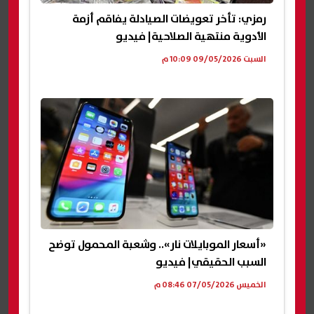
رمزي: تأخر تعويضات الصيادلة يفاقم أزمة
الأدوية منتهية الصلاحية| فيديو
السبت 09/05/2026 10:09 م
«أسعار الموبايلات نار».. وشعبة المحمول توضح
السبب الحقيقي| فيديو
الخميس 07/05/2026 08:46 م