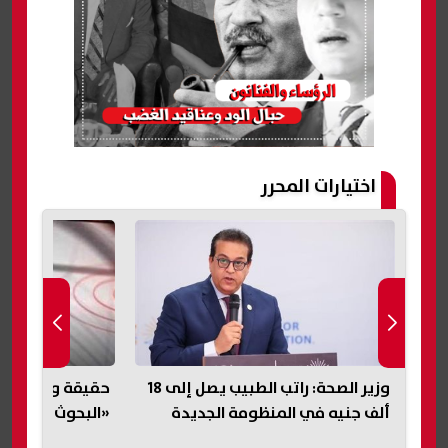
اختيارات المحرر
وزير الصحة: راتب الطبيب يصل إلى 18
حقيقة وقوع زلزال في مصر اليوم..
«التبرعات للمصر
«البحوث الفلكية» تحسم الجدل
بهية تصدر بيانا 
خدماتها العلاجية