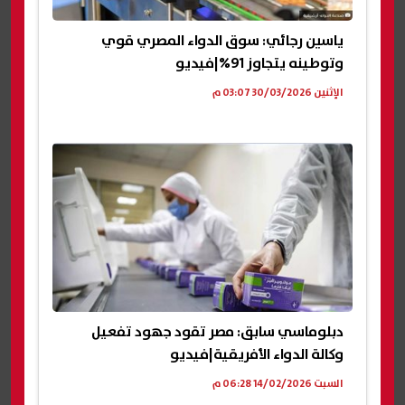
ياسين رجائي: سوق الدواء المصري قوي
وتوطينه يتجاوز 91%|فيديو
الإثنين 30/03/2026 03:07 م
دبلوماسي سابق: مصر تقود جهود تفعيل
وكالة الدواء الأفريقية|فيديو
السبت 14/02/2026 06:28 م