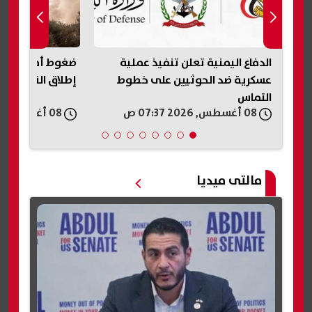
ضغوط أمريكية على إسرائيل لوقف
«عار وطني».. تر
إطلاق النار في غزة لمدة أسبوعين
على حكم وقف بنا
البيت الأبيض
08 أغسطس, 2026 06:21 ص
08 أغسطس, 2026 05:54 ص
مالتى ميديا