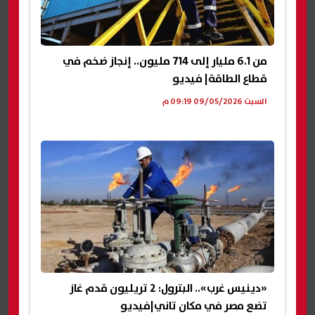
من 6.1 مليار إلى 714 مليون.. إنجاز ضخم في
قطاع الطاقة| فيديو
السبت 09/05/2026 09:19 م
«دينيس غرب».. البترول: 2 تريليون قدم غاز
تضع مصر في مكان تاني|فيديو