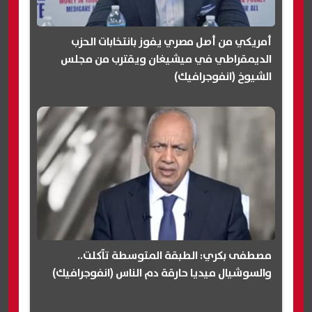
أمريكي من أصل مصري يفوز بانتخابات الحزب
الديمقراطي في ميشيغان ويقترب من مجلس
الشيوخ (انفوجرافيك)
مصطفى بكري: الطبقة المتوسطة تآكلت..
والسوشيال ميديا حارقة دم الناس (انفوجرافيك)