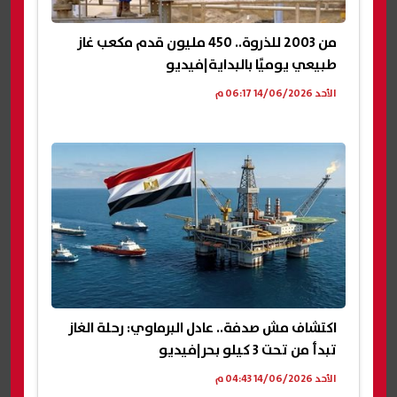
من 2003 للذروة.. 450 مليون قدم مكعب غاز
طبيعي يوميًا بالبداية|فيديو
الأحد 14/06/2026 06:17 م
اكتشاف مش صدفة.. عادل البرماوي: رحلة الغاز
تبدأ من تحت 3 كيلو بحر|فيديو
الأحد 14/06/2026 04:43 م