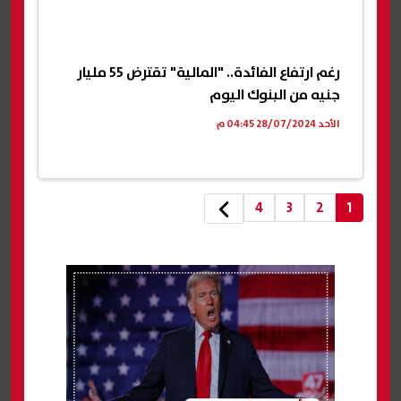
رغم ارتفاع الفائدة.. "المالية" تقترض 55 مليار
جنيه من البنوك اليوم
الأحد 28/07/2024 04:45 م
4
3
2
1