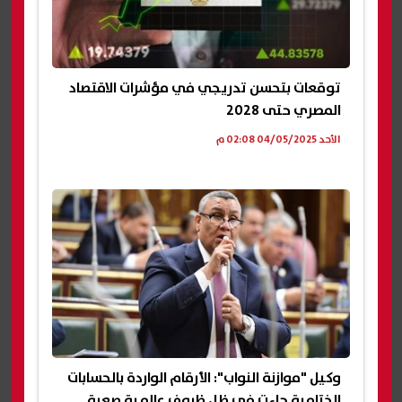
توقعات بتحسن تدريجي في مؤشرات الاقتصاد
المصري حتى 2028
الأحد 04/05/2025 02:08 م
وكيل "موازنة النواب": الأرقام الواردة بالحسابات
الختامية جاءت في ظل ظروف عالمية صعبة