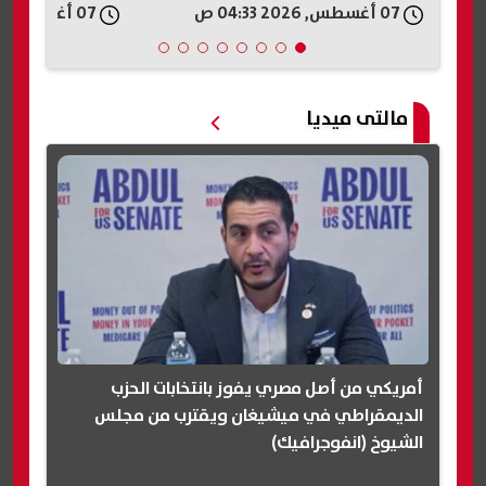
07 أغسطس, 2026 03:05 ص
07 أغسطس, 2026 02:57 ص
مالتى ميديا
أمريكي من أصل مصري يفوز بانتخابات الحزب
الديمقراطي في ميشيغان ويقترب من مجلس
الشيوخ (انفوجرافيك)