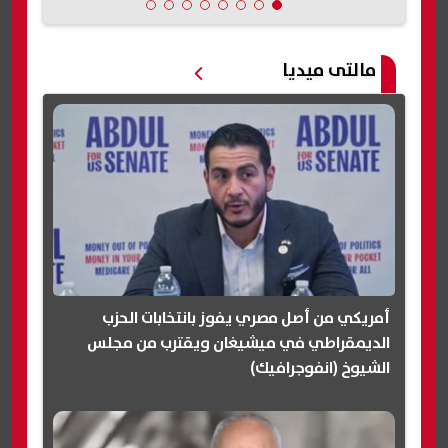
مالتى ميديا
أمريكي من أصل مصري يفوز بانتخابات الحزب
الديمقراطي في ميشيغان ويقترب من مجلس
الشيوخ (انفوجرافيك)