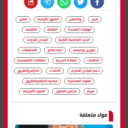
whats
twitter
facebook
ايران
واشنطن
الشرق الأوسط
الصين
الولايات المتحدة
الطاقة
الاقتصاد
الحرب العالمية الثانية
التبادل التجارى
فورين بوليسي
حلف الناتو
الاستقطاب
الخلافات
الملاحة البحرية
العلاقات الاقتصادية
حجم التبادل التجاري
الاعتداء
الحزام والطريق
القوة العسكرية
مبادرة الحزام والطريق
هرمز
مجلس التعاون
النفوذ الأمريكي
شارك
مواد متعلقة