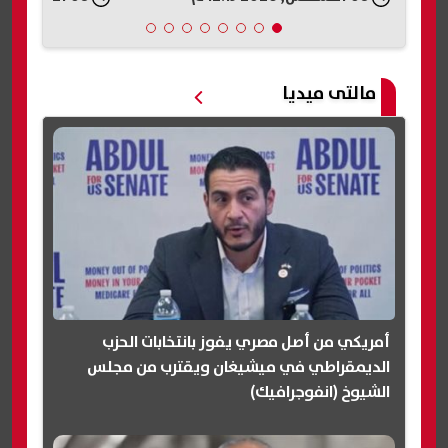
مالتى ميديا
أمريكي من أصل مصري يفوز بانتخابات الحزب
الديمقراطي في ميشيغان ويقترب من مجلس
الشيوخ (انفوجرافيك)