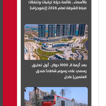
بالأسماء.. قائمة حركة ترقيات وتنقلات
ضباط الشرطة لعام 2026 (إنفوجراف)
بعد أزمة الـ 1000 دولار.. أول تعليق
رسمي على رسوم شاطئ فندق
العلمين| عاجل