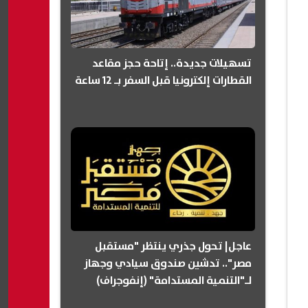
تسهيلات جديدة.. إتاحة حجز مقاعد
القطارات إلكترونيا قبل السفر بـ 12 ساعة
عاجل| تحول جذري ينتظر "مستقبل
مصر".. تدشين صندوق سيادي وجهاز
لـ"التنمية المستدامة" (إنفوجراف)