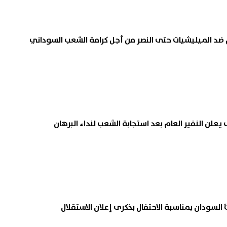
ة الاستعلام عن خطوط المحمول
جامعة المنوفية تجهز معامل
ل ضد الميليشيات حتى النصر من أجل كرامة الشعب السوداني
ة باسمك عبر My NTRA
التنسيق بأحدث الأجهزة لخدمة
المرحلة الأولى 2026
06 أغسطس, 2026 09:11 م
علن النفير العام بعد استجابة الشعب لنداء البرهان
سودان بمناسبة الاحتفال بذكرى إعلان الاستقلال