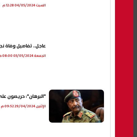
السبت 04/05/2024 12:28 م
عاجل.. تفاصيل وفاة ن
الجمعة 03/05/2024 08:00 م
"البرهان": حريصون على 
الإثنين 29/04/2024 09:52 م