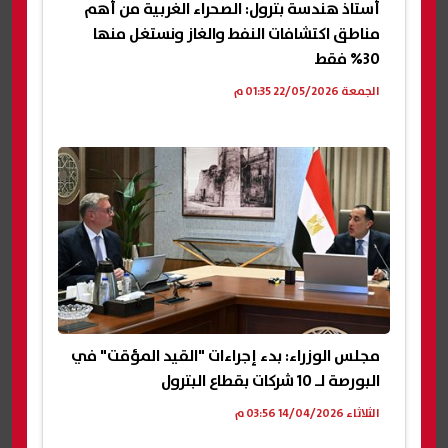
أستاذ هندسة بترول: الصحراء الغربية من أهم
مناطق اكتشافات النفط والغاز ونستغل منها
30% فقط
الجمعة 22/05/2026 01:35 م
مجلس الوزراء: بدء إجراءات "القيد المؤقت" في
البورصة لـ 10 شركات بقطاع البترول
الثلاثاء 14/04/2026 03:56 م