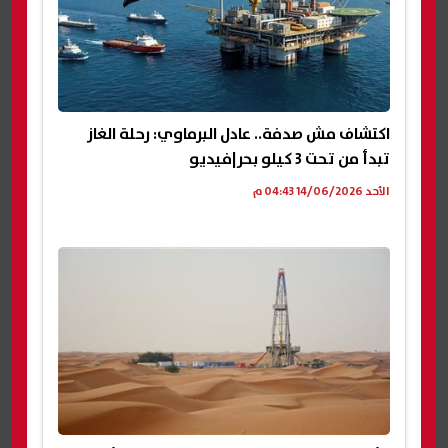
اكتشاف مش صدفة.. عادل البرماوي: رحلة الغاز
تبدأ من تحت 3 كيلو بحر|فيديو
الأحد 14/06/2026 04:43 م