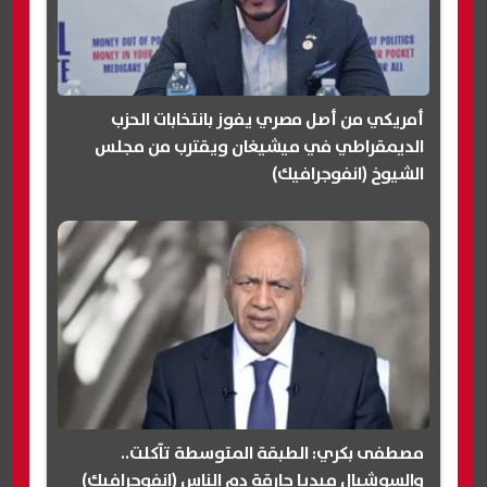
أمريكي من أصل مصري يفوز بانتخابات الحزب
الديمقراطي في ميشيغان ويقترب من مجلس
الشيوخ (انفوجرافيك)
مصطفى بكري: الطبقة المتوسطة تآكلت..
والسوشيال ميديا حارقة دم الناس (انفوجرافيك)