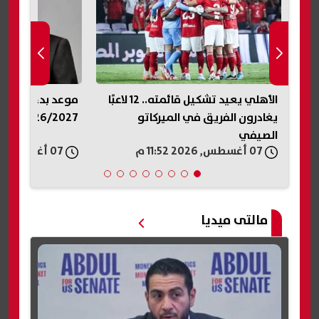
 قائمته.. 12 لاعبًا
موعد بدء العام الدراسى الجديد
خطوات إضافة الم
2026/2027.. الخريطة الزمنية
التم
والشروط المطلو
07 أغسطس, 2026 11:44 م
07 أغسطس, 2026 11:30 م
مالتى ميديا