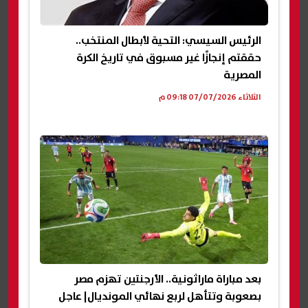
الرئيس السيسي: التحية لأبطال المنتخب..
حققتم إنجازًا غير مسبوق في تاريخ الكرة
المصرية
الثلاثاء 07/07/2026 09:18 م
بعد مباراة ماراثونية.. الأرجنتين تهزم مصر
بصعوبة وتتأهل لربع نهائي المونديال| عاجل