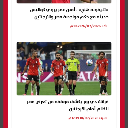
«تليفونه هنج».. أمين عمر يروي كواليس
حديثه مع حكم مواجهة مصر والأرجنتين
الأحد 26/07/2026 10:21 م
فرانك دي بور يكشف موقفه من تعرض مصر
للظلم أمام الأرجنتين
السبت 18/07/2026 12:39 م