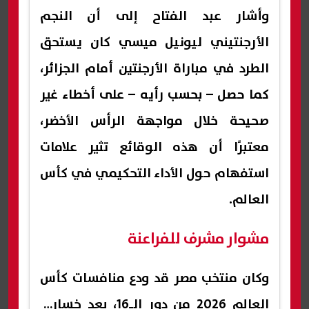
وأشار عبد الفتاح إلى أن النجم
الأرجنتيني ليونيل ميسي كان يستحق
الطرد في مباراة الأرجنتين أمام الجزائر،
كما حصل – بحسب رأيه – على أخطاء غير
صحيحة خلال مواجهة الرأس الأخضر،
معتبرًا أن هذه الوقائع تثير علامات
استفهام حول الأداء التحكيمي في كأس
العالم.
مشوار مشرف للفراعنة
وكان منتخب مصر قد ودع منافسات كأس
العالم 2026 من دور الـ16، بعد خسارته