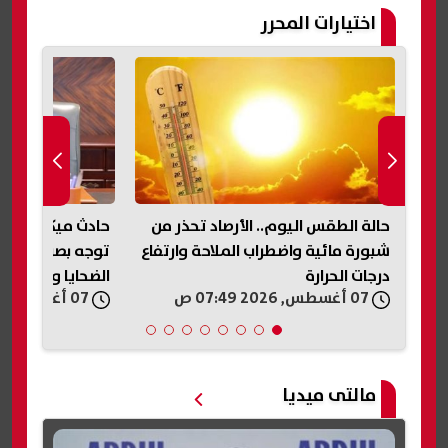
اختيارات المحرر
حالة الطقس اليوم.. الأرصاد تحذر من
حادث ميكروباص ن
رة
شبورة مائية واضطراب الملاحة وارتفاع
توجه بصرف مساعد
درجات الحرارة
الضحايا والمصابي
07 أغسطس, 2026 07:49 ص
07 أغسطس, 2026 07:33 ص
مالتى ميديا