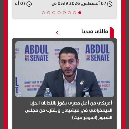
07 أغسطس, 2026 04:33 ص
07 أغسطس, 2026 03:05 ص
مالتى ميديا
أمريكي من أصل مصري يفوز بانتخابات الحزب
الديمقراطي في ميشيغان ويقترب من مجلس
الشيوخ (انفوجرافيك)